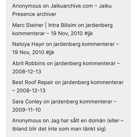
Anonymous
on
Jaikuarchive.com – Jaiku
Presence archiver
Marc Steiner | Intra Bilisim
on
jardenberg
kommenterar – 19 Nov, 2010 #jjk
Natoya Hayır
on
jardenberg kommenterar –
19 Nov, 2010 #jjk
Abril Robbins
on
jardenberg kommenterar –
2008-12-13
Best Roof Repair
on
jardenberg kommenterar
– 2008-12-13
Sara Conley
on
jardenberg kommenterar –
2009-11-10
Anonymous
on
Jag har sålt en domän (eller –
ibland blir det inte som man tänkt sig)