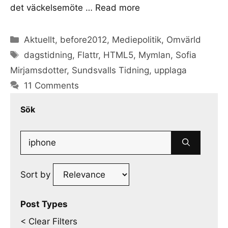
det väckelsemöte …
Read more
Categories
Aktuellt
,
before2012
,
Mediepolitik
,
Omvärld
Tags
dagstidning
,
Flattr
,
HTML5
,
Mymlan
,
Sofia
Mirjamsdotter
,
Sundsvalls Tidning
,
upplaga
11 Comments
Sök
Search
for:
Sort by
Post Types
< Clear Filters