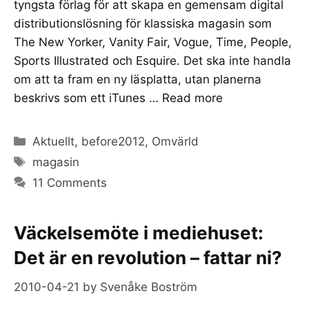
tyngsta förlag för att skapa en gemensam digital
distributionslösning för klassiska magasin som
The New Yorker, Vanity Fair, Vogue, Time, People,
Sports Illustrated och Esquire. Det ska inte handla
om att ta fram en ny läsplatta, utan planerna
beskrivs som ett iTunes …
Read more
Categories
Aktuellt
,
before2012
,
Omvärld
Tags
magasin
11 Comments
Väckelsemöte i mediehuset:
Det är en revolution – fattar ni?
2010-04-21
by
Svenåke Boström