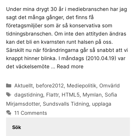
Under mina drygt 30 år i mediebranschen har jag
sagt det många gånger, det finns få
företagsmiljöer som är så konservativa som
tidningsbranschen. Om inte den attityden ändras
kan det bli en kvarnsten runt halsen på oss.
Särskilt nu när förändringarna går så snabbt att vi
knappt hinner blinka. I måndags (2010.04.19) var
det väckelsemöte …
Read more
Categories
Aktuellt
,
before2012
,
Mediepolitik
,
Omvärld
Tags
dagstidning
,
Flattr
,
HTML5
,
Mymlan
,
Sofia
Mirjamsdotter
,
Sundsvalls Tidning
,
upplaga
11 Comments
Sök