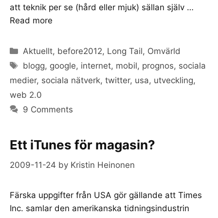
att teknik per se (hård eller mjuk) sällan själv …
Read more
Categories
Aktuellt
,
before2012
,
Long Tail
,
Omvärld
Tags
blogg
,
google
,
internet
,
mobil
,
prognos
,
sociala
medier
,
sociala nätverk
,
twitter
,
usa
,
utveckling
,
web 2.0
9 Comments
Ett iTunes för magasin?
2009-11-24
by
Kristin Heinonen
Färska uppgifter från USA gör gällande att Times
Inc. samlar den amerikanska tidningsindustrin