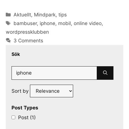
Categories
Aktuellt
,
Mindpark
,
tips
Tags
bambuser
,
iphone
,
mobil
,
online video
,
wordpressklubben
3 Comments
Sök
Search
for:
Sort by
Post Types
Post (1)