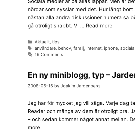
Sociala medier är på allas läppar. Men är de
nördar som sysslar med det. Hur långt bor
nästan alla andra diskussioner numera så b
gå otroligt snabbt. Vi …
Read more
Categories
Aktuellt
,
tips
Tags
användare
,
behov
,
familj
,
internet
,
iphone
,
sociala
19 Comments
En ny miniblogg, typ – Jar
2008-06-16
by
Joakim Jardenberg
Jag har för mycket jag vill säga. Varje dag 
Reader och många av dem är otroligt bra. Jag 
– och sedan kommer något annat mellan. Det 
more