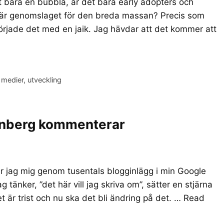
t bara en bubbla, är det bara early adopters och
t är genomslaget för den breda massan? Precis som
örjade det med en jaik. Jag hävdar att det kommer att
 medier
,
utveckling
denberg kommenterar
tar jag mig genom tusentals blogginlägg i min Google
tänker, ”det här vill jag skriva om”, sätter en stjärna
är trist och nu ska det bli ändring på det. …
Read