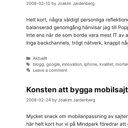
2008-02-10
by
Joakim Jardenberg
Helt kort, några väldigt personliga reflektio
balanserad genomgång hänvisar jag till Pop
Inte ens när de som borde vara mest IT av al
Inga backchannels, trögt nätverk, knappt nå
Categories
Aktuellt
Tags
blogg
,
google
,
innovation
,
iphone
,
kvalitet
,
morten
Leave a comment
Konsten att bygga mobilsajte
2008-02-24
by
Joakim Jardenberg
Mycket snack om mobilanpassning av sajter jus
här helt kort hur vi på Mindpark föredrar att