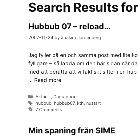
Search Results fo
Hubbub 07 – reload…
2007-11-24
by
Joakim Jardenberg
Jag fyller på en och samma post med lite k
fylligare – så ladda om den här sidan när d
med att berätta att vi faktiskt sitter i en hub
…
Read more
Categories
Aktuellt
,
Dagrapport
Tags
hubbub
,
hubbub07
,
kth
,
nustart
7 Comments
Min spaning från SIME