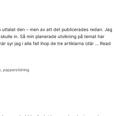
om uttalat den – men av att det publicerades redan. Jag
kulle in. Så min planerade utvikning på temat har
r syr jag i alla fall ihop de tre artiklarna (där …
Read
k
,
papperstidning