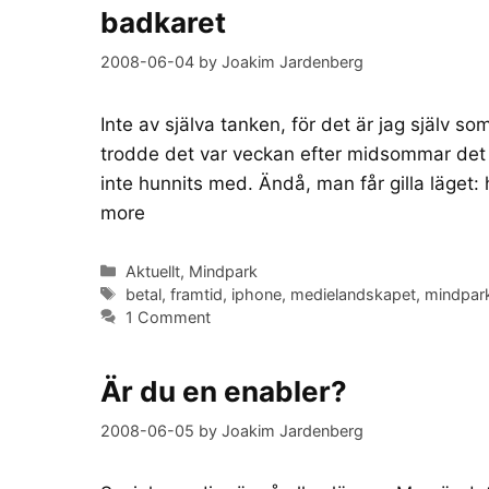
badkaret
2008-06-04
by
Joakim Jardenberg
Inte av själva tanken, för det är jag själv s
trodde det var veckan efter midsommar det s
inte hunnits med. Ändå, man får gilla läget: hä
more
Categories
Aktuellt
,
Mindpark
Tags
betal
,
framtid
,
iphone
,
medielandskapet
,
mindpar
1 Comment
Är du en enabler?
2008-06-05
by
Joakim Jardenberg