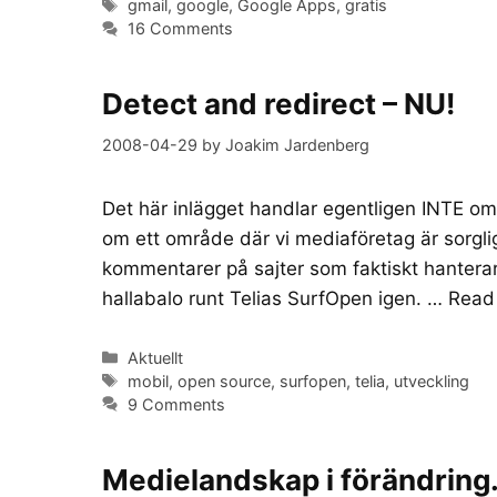
Tags
gmail
,
google
,
Google Apps
,
gratis
16 Comments
Detect and redirect – NU!
2008-04-29
by
Joakim Jardenberg
Det här inlägget handlar egentligen INTE om
om ett område där vi mediaföretag är sorglig
kommentarer på sajter som faktiskt hanterar d
hallabalo runt Telias SurfOpen igen. …
Read
Categories
Aktuellt
Tags
mobil
,
open source
,
surfopen
,
telia
,
utveckling
9 Comments
Medielandskap i förändring. 