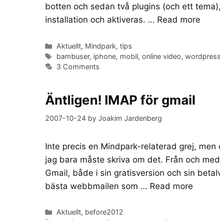
botten och sedan två plugins (och ett tema
installation och aktiveras. …
Read more
Categories
Aktuellt
,
Mindpark
,
tips
Tags
bambuser
,
iphone
,
mobil
,
online video
,
wordpress
3 Comments
Äntligen! IMAP för gmail
2007-10-24
by
Joakim Jardenberg
Inte precis en Mindpark-relaterad grej, men d
jag bara måste skriva om det. Från och med 
Gmail, både i sin gratisversion och sin beta
bästa webbmailen som …
Read more
Categories
Aktuellt
,
before2012