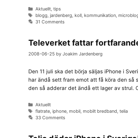
Categories
Aktuellt
,
tips
Tags
blogg
,
jardenberg
,
koll
,
kommunikation
,
microblo
31 Comments
Televerket fattar fortfarand
2008-06-25
by
Joakim Jardenberg
Den 11 juli ska det börja säljas iPhone i Sv
har ändå sett fram emot att få köra den så s
den så adderar det ändå ett lager av strul. 
Categories
Aktuellt
Tags
flatrate
,
iphone
,
mobil
,
mobilt bredband
,
telia
33 Comments