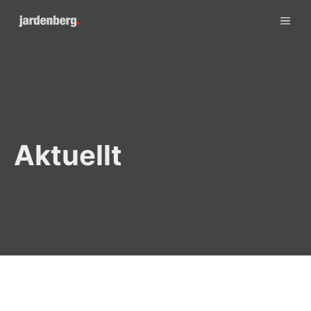
Skip
ME
to
content
Aktuellt