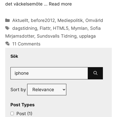
det väckelsemöte …
Read more
Categories
Aktuellt
,
before2012
,
Mediepolitik
,
Omvärld
Tags
dagstidning
,
Flattr
,
HTML5
,
Mymlan
,
Sofia
Mirjamsdotter
,
Sundsvalls Tidning
,
upplaga
11 Comments
Sök
Search
for:
Sort by
Post Types
Post (1)