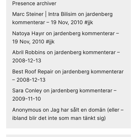
Presence archiver
Marc Steiner | Intra Bilisim
on
jardenberg
kommenterar – 19 Nov, 2010 #jjk
Natoya Hayır
on
jardenberg kommenterar –
19 Nov, 2010 #jjk
Abril Robbins
on
jardenberg kommenterar –
2008-12-13
Best Roof Repair
on
jardenberg kommenterar
– 2008-12-13
Sara Conley
on
jardenberg kommenterar –
2009-11-10
Anonymous
on
Jag har sålt en domän (eller –
ibland blir det inte som man tänkt sig)