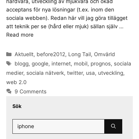
hårdvara, utveckling av mjukvara och ökad
acceptans för nya lösningar (t.ex. inom den
sociala webben). Redan här vill jag göra tillägget
att teknik per se (hård eller mjuk) sällan själv …
Read more
Categories
Aktuellt
,
before2012
,
Long Tail
,
Omvärld
Tags
blogg
,
google
,
internet
,
mobil
,
prognos
,
sociala
medier
,
sociala nätverk
,
twitter
,
usa
,
utveckling
,
web 2.0
9 Comments
Sök
Search
for: