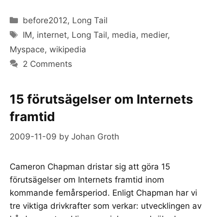
Categories
before2012
,
Long Tail
Tags
IM
,
internet
,
Long Tail
,
media
,
medier
,
Myspace
,
wikipedia
2 Comments
15 förutsägelser om Internets
framtid
2009-11-09
by
Johan Groth
Cameron Chapman dristar sig att göra 15
förutsägelser om Internets framtid inom
kommande femårsperiod. Enligt Chapman har vi
tre viktiga drivkrafter som verkar: utvecklingen av