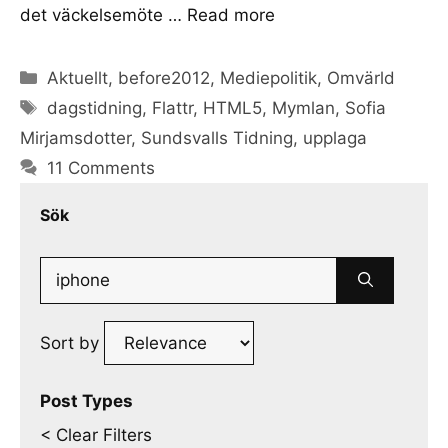
det väckelsemöte …
Read more
Categories
Aktuellt
,
before2012
,
Mediepolitik
,
Omvärld
Tags
dagstidning
,
Flattr
,
HTML5
,
Mymlan
,
Sofia
Mirjamsdotter
,
Sundsvalls Tidning
,
upplaga
11 Comments
Sök
Search
for:
Sort by
Post Types
< Clear Filters