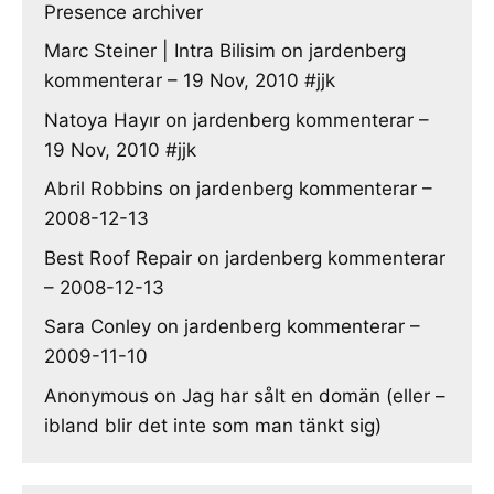
Presence archiver
Marc Steiner | Intra Bilisim
on
jardenberg
kommenterar – 19 Nov, 2010 #jjk
Natoya Hayır
on
jardenberg kommenterar –
19 Nov, 2010 #jjk
Abril Robbins
on
jardenberg kommenterar –
2008-12-13
Best Roof Repair
on
jardenberg kommenterar
– 2008-12-13
Sara Conley
on
jardenberg kommenterar –
2009-11-10
Anonymous
on
Jag har sålt en domän (eller –
ibland blir det inte som man tänkt sig)