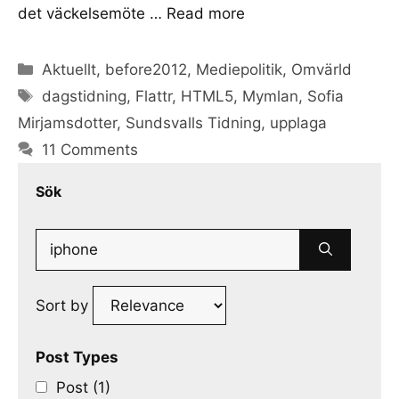
det väckelsemöte …
Read more
Categories
Aktuellt
,
before2012
,
Mediepolitik
,
Omvärld
Tags
dagstidning
,
Flattr
,
HTML5
,
Mymlan
,
Sofia
Mirjamsdotter
,
Sundsvalls Tidning
,
upplaga
11 Comments
Sök
Search
for:
Sort by
Post Types
Post (1)