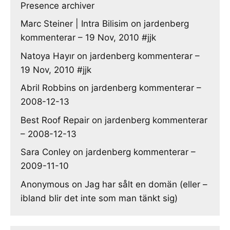
Presence archiver
Marc Steiner | Intra Bilisim
on
jardenberg
kommenterar – 19 Nov, 2010 #jjk
Natoya Hayır
on
jardenberg kommenterar –
19 Nov, 2010 #jjk
Abril Robbins
on
jardenberg kommenterar –
2008-12-13
Best Roof Repair
on
jardenberg kommenterar
– 2008-12-13
Sara Conley
on
jardenberg kommenterar –
2009-11-10
Anonymous
on
Jag har sålt en domän (eller –
ibland blir det inte som man tänkt sig)