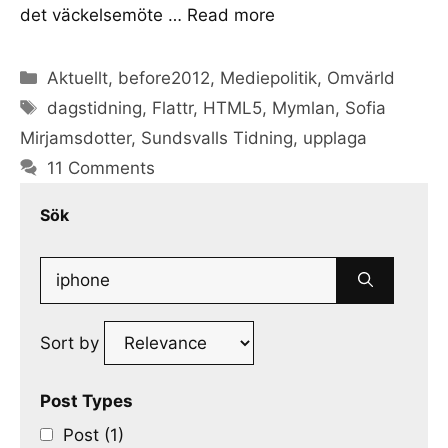
det väckelsemöte …
Read more
Categories
Aktuellt
,
before2012
,
Mediepolitik
,
Omvärld
Tags
dagstidning
,
Flattr
,
HTML5
,
Mymlan
,
Sofia
Mirjamsdotter
,
Sundsvalls Tidning
,
upplaga
11 Comments
Sök
Search
for:
Sort by
Post Types
Post (1)