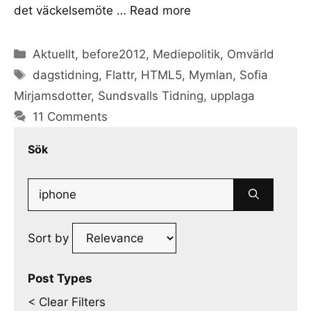
det väckelsemöte …
Read more
Categories
Aktuellt
,
before2012
,
Mediepolitik
,
Omvärld
Tags
dagstidning
,
Flattr
,
HTML5
,
Mymlan
,
Sofia
Mirjamsdotter
,
Sundsvalls Tidning
,
upplaga
11 Comments
Sök
Search
for:
Sort by
Post Types
< Clear Filters