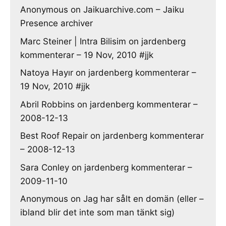
Anonymous
on
Jaikuarchive.com – Jaiku
Presence archiver
Marc Steiner | Intra Bilisim
on
jardenberg
kommenterar – 19 Nov, 2010 #jjk
Natoya Hayır
on
jardenberg kommenterar –
19 Nov, 2010 #jjk
Abril Robbins
on
jardenberg kommenterar –
2008-12-13
Best Roof Repair
on
jardenberg kommenterar
– 2008-12-13
Sara Conley
on
jardenberg kommenterar –
2009-11-10
Anonymous
on
Jag har sålt en domän (eller –
ibland blir det inte som man tänkt sig)