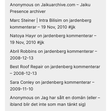
Anonymous
on
Jaikuarchive.com – Jaiku
Presence archiver
Marc Steiner | Intra Bilisim
on
jardenberg
kommenterar – 19 Nov, 2010 #jjk
Natoya Hayır
on
jardenberg kommenterar –
19 Nov, 2010 #jjk
Abril Robbins
on
jardenberg kommenterar –
2008-12-13
Best Roof Repair
on
jardenberg kommenterar
– 2008-12-13
Sara Conley
on
jardenberg kommenterar –
2009-11-10
Anonymous
on
Jag har sålt en domän (eller –
ibland blir det inte som man tänkt sig)