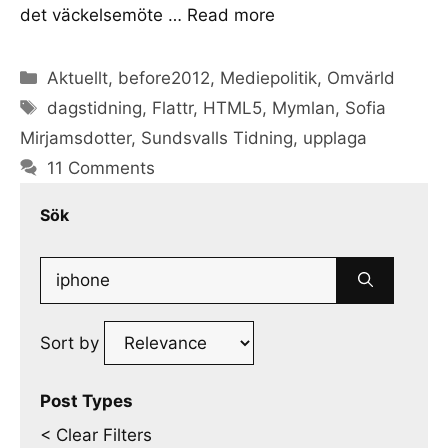
det väckelsemöte …
Read more
Categories
Aktuellt
,
before2012
,
Mediepolitik
,
Omvärld
Tags
dagstidning
,
Flattr
,
HTML5
,
Mymlan
,
Sofia
Mirjamsdotter
,
Sundsvalls Tidning
,
upplaga
11 Comments
Sök
Search
for:
Sort by
Post Types
< Clear Filters