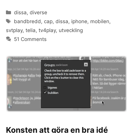
Categories
dissa
,
diverse
Tags
bandbredd
,
cap
,
dissa
,
iphone
,
mobilen
,
svtplay
,
telia
,
tv4play
,
utveckling
51 Comments
Konsten att göra en bra idé