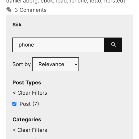
daniel åberg
,
ebok
,
ipad
,
iphone
,
letto
,
norstedt
3 Comments
Sök
Search
for:
Sort by
Post Types
< Clear Filters
Post (7)
Categories
< Clear Filters