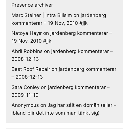
Presence archiver
Marc Steiner | Intra Bilisim
on
jardenberg
kommenterar – 19 Nov, 2010 #jjk
Natoya Hayır
on
jardenberg kommenterar –
19 Nov, 2010 #jjk
Abril Robbins
on
jardenberg kommenterar –
2008-12-13
Best Roof Repair
on
jardenberg kommenterar
– 2008-12-13
Sara Conley
on
jardenberg kommenterar –
2009-11-10
Anonymous
on
Jag har sålt en domän (eller –
ibland blir det inte som man tänkt sig)