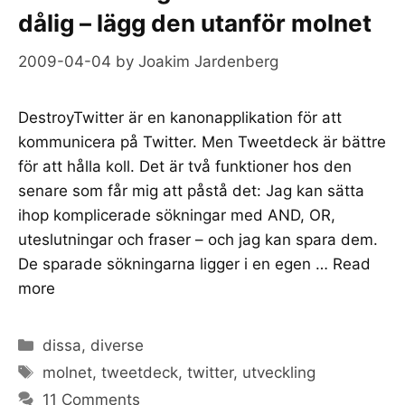
dålig – lägg den utanför molnet
2009-04-04
by
Joakim Jardenberg
DestroyTwitter är en kanonapplikation för att
kommunicera på Twitter. Men Tweetdeck är bättre
för att hålla koll. Det är två funktioner hos den
senare som får mig att påstå det: Jag kan sätta
ihop komplicerade sökningar med AND, OR,
uteslutningar och fraser – och jag kan spara dem.
De sparade sökningarna ligger i en egen …
Read
more
Categories
dissa
,
diverse
Tags
molnet
,
tweetdeck
,
twitter
,
utveckling
11 Comments