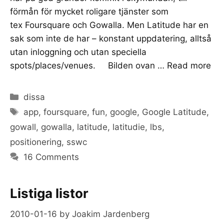
förmån för mycket roligare tjänster som
tex Foursquare och Gowalla. Men Latitude har en
sak som inte de har – konstant uppdatering, alltså
utan inloggning och utan speciella
spots/places/venues. Bilden ovan …
Read more
Categories
dissa
Tags
app
,
foursquare
,
fun
,
google
,
Google Latitude
,
gowall
,
gowalla
,
latitude
,
latitudie
,
lbs
,
positionering
,
sswc
16 Comments
Listiga listor
2010-01-16
by
Joakim Jardenberg