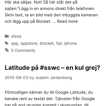
Här ska säljas. Not! Så här står det på
sajten:”Lägg in en annons direkt från telefonen.
Skriv text, ta en bild med den inbyggda kameran
och lägg upp på Blocket. …
Read more
Categories
dissa
Tags
app
,
appstore
,
blocket
,
fail
,
iphone
5 Comments
Latitude på #sswc – en kul grej?
2010-08-03
by
Joakim Jardenberg
Förmodligen känner du till Google Latitude, du
kanske rent av testat det. Tjänsten från Google
har på god grunder kommit i skymundan, till