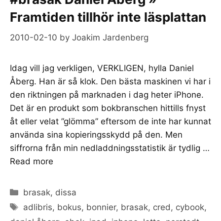
Framtiden tillhör inte läsplattan
2010-02-10
by
Joakim Jardenberg
Idag vill jag verkligen, VERKLIGEN, hylla Daniel
Åberg. Han är så klok. Den bästa maskinen vi har i
den riktningen på marknaden i dag heter iPhone.
Det är en produkt som bokbranschen hittills fnyst
åt eller velat ”glömma” eftersom de inte har kunnat
använda sina kopieringsskydd på den. Men
siffrorna från min nedladdningsstatistik är tydlig …
Read more
Categories
brasak
,
dissa
Tags
adlibris
,
bokus
,
bonnier
,
brasak
,
cred
,
cybook
,