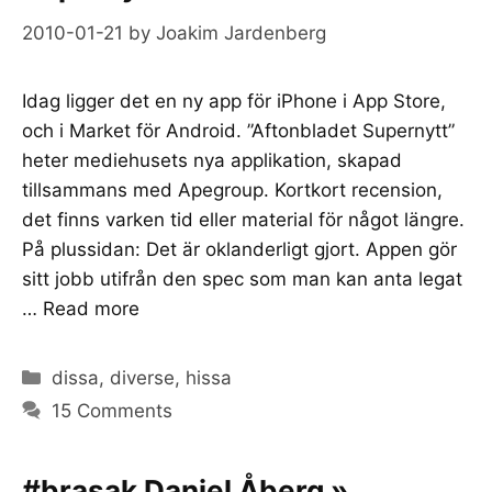
2010-01-21
by
Joakim Jardenberg
Idag ligger det en ny app för iPhone i App Store,
och i Market för Android. ”Aftonbladet Supernytt”
heter mediehusets nya applikation, skapad
tillsammans med Apegroup. Kortkort recension,
det finns varken tid eller material för något längre.
På plussidan: Det är oklanderligt gjort. Appen gör
sitt jobb utifrån den spec som man kan anta legat
…
Read more
Categories
dissa
,
diverse
,
hissa
15 Comments
#brasak Daniel Åberg »