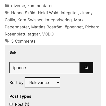
Categories
diverse
,
kommentarer
Tags
Hanna Sköld
,
Heidi Wold
,
integritet
,
Jimmy
Callin
,
Kara Swisher
,
kategorisering
,
Mark
Papermaster
,
Mattias Boström
,
öppenhet
,
Richard
Rosenblatt
,
taggar
,
VODO
3 Comments
Sök
Search
for:
Sort by
Post Types
Post (1)