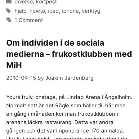
Categories
diverse
,
kortpost
Tags
hjälp
,
howto
,
ipad
,
iphone
,
verktyg
1 Comment
Om individen i de sociala
medierna – frukostklubben med
MiH
2010-04-15
by
Joakim Jardenberg
Yours truly, onstage, på Lindab Arena i Ängelholm.
Normalt sett är det Rögle som håller till här men
en gång i månaden kör man frukostklubben i
arenans läckra restaurang. Detta var andra
gången och det var imponerande 170 anmälda.