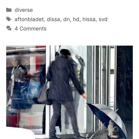
Categories
diverse
Tags
aftonbladet
,
dissa
,
dn
,
hd
,
hissa
,
svd
4 Comments