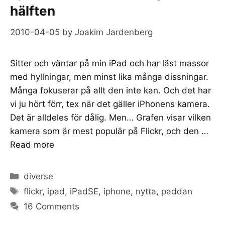
hälften
2010-04-05
by
Joakim Jardenberg
Sitter och väntar på min iPad och har läst massor
med hyllningar, men minst lika många dissningar.
Många fokuserar på allt den inte kan. Och det har
vi ju hört förr, tex när det gäller iPhonens kamera.
Det är alldeles för dålig. Men… Grafen visar vilken
kamera som är mest populär på Flickr, och den …
Read more
Categories
diverse
Tags
flickr
,
ipad
,
iPadSE
,
iphone
,
nytta
,
paddan
16 Comments