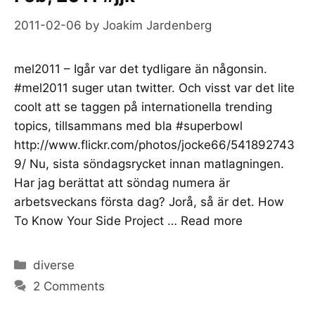
2011-02-06
by
Joakim Jardenberg
mel2011 – Igår var det tydligare än någonsin.
#mel2011 suger utan twitter. Och visst var det lite
coolt att se taggen på internationella trending
topics, tillsammans med bla #superbowl
http://www.flickr.com/photos/jocke66/541892743
9/ Nu, sista söndagsrycket innan matlagningen.
Har jag berättat att söndag numera är
arbetsveckans första dag? Jorå, så är det. How
To Know Your Side Project …
Read more
Categories
diverse
2 Comments