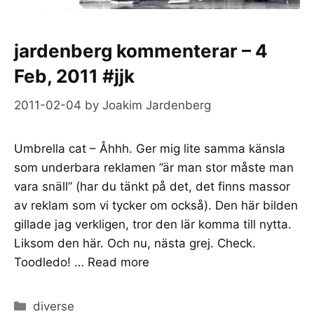
jardenberg kommenterar – 4
Feb, 2011 #jjk
2011-02-04
by
Joakim Jardenberg
Umbrella cat – Åhhh. Ger mig lite samma känsla
som underbara reklamen ”är man stor måste man
vara snäll” (har du tänkt på det, det finns massor
av reklam som vi tycker om också). Den här bilden
gillade jag verkligen, tror den lär komma till nytta.
Liksom den här. Och nu, nästa grej. Check.
Toodledo! …
Read more
Categories
diverse