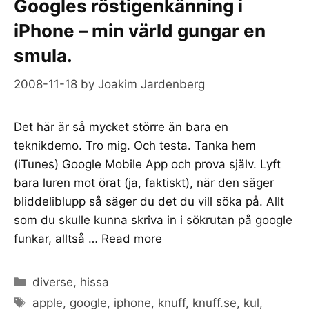
Googles röstigenkänning i
iPhone – min värld gungar en
smula.
2008-11-18
by
Joakim Jardenberg
Det här är så mycket större än bara en
teknikdemo. Tro mig. Och testa. Tanka hem
(iTunes) Google Mobile App och prova själv. Lyft
bara luren mot örat (ja, faktiskt), när den säger
bliddeliblupp så säger du det du vill söka på. Allt
som du skulle kunna skriva in i sökrutan på google
funkar, alltså …
Read more
Categories
diverse
,
hissa
Tags
apple
,
google
,
iphone
,
knuff
,
knuff.se
,
kul
,