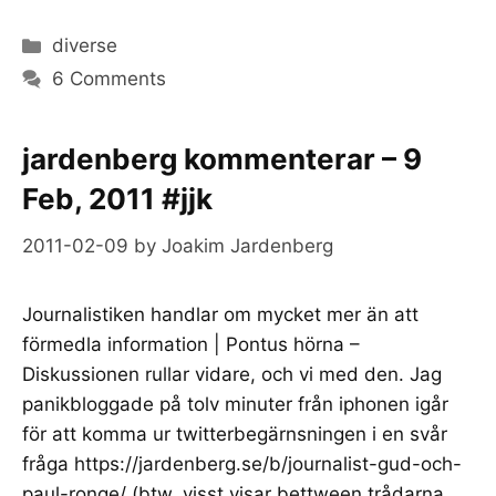
Categories
diverse
6 Comments
jardenberg kommenterar – 9
Feb, 2011 #jjk
2011-02-09
by
Joakim Jardenberg
Journalistiken handlar om mycket mer än att
förmedla information | Pontus hörna –
Diskussionen rullar vidare, och vi med den. Jag
panikbloggade på tolv minuter från iphonen igår
för att komma ur twitterbegärnsningen i en svår
fråga https://jardenberg.se/b/journalist-gud-och-
paul-ronge/ (btw, visst visar bettween trådarna