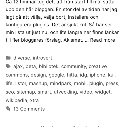
Ca 12 timmar tog det, att från start till mål sätta
upp den här bloggen. En stor del av tiden har jag
lagt på att välja, välja bort, installera och
konfigurera plugins. Det är sjukt kul. Så här ser
min lista ut just nu, och lite längre ner finns länkar
till fler bloggares förslag. Akismet. …
Read more
Categories
diverse
,
introvert
Tags
ajax
,
beta
,
bibliotek
,
community
,
creative
commons
,
design
,
google
,
hitta
,
idg
,
iphone
,
kul
,
life
,
listor
,
mashup
,
mindpark
,
mobil
,
plugin
,
press
,
seo
,
sitemap
,
smart
,
utveckling
,
video
,
widget
,
wikipedia
,
xtra
13 Comments