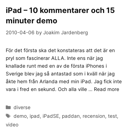
iPad – 10 kommentarer och 15
minuter demo
2010-04-06
by
Joakim Jardenberg
För det första ska det konstateras att det är en
pryl som fascinerar ALLA. Inte ens när jag
knallade runt med en av de första iPhones i
Sverige blev jag så antastad som i kväll när jag
åkte hem från Arlanda med min iPad. Jag fick inte
vara i fred en sekund. Och alla ville …
Read more
Categories
diverse
Tags
demo
,
ipad
,
iPadSE
,
paddan
,
recension
,
test
,
video