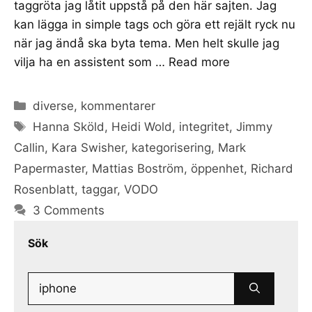
taggröta jag låtit uppstå på den här sajten. Jag
kan lägga in simple tags och göra ett rejält ryck nu
när jag ändå ska byta tema. Men helt skulle jag
vilja ha en assistent som …
Read more
Categories
diverse
,
kommentarer
Tags
Hanna Sköld
,
Heidi Wold
,
integritet
,
Jimmy
Callin
,
Kara Swisher
,
kategorisering
,
Mark
Papermaster
,
Mattias Boström
,
öppenhet
,
Richard
Rosenblatt
,
taggar
,
VODO
3 Comments
Sök
Search
for: