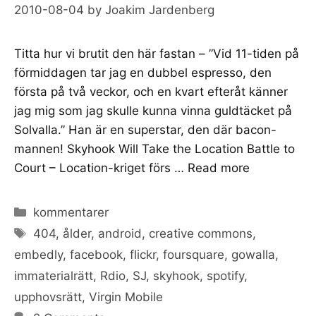
2010-08-04
by
Joakim Jardenberg
Titta hur vi brutit den här fastan – ”Vid 11-tiden på
förmiddagen tar jag en dubbel espresso, den
första på två veckor, och en kvart efteråt känner
jag mig som jag skulle kunna vinna guldtäcket på
Solvalla.” Han är en superstar, den där bacon-
mannen! Skyhook Will Take the Location Battle to
Court – Location-kriget förs …
Read more
Categories
kommentarer
Tags
404
,
ålder
,
android
,
creative commons
,
embedly
,
facebook
,
flickr
,
foursquare
,
gowalla
,
immaterialrätt
,
Rdio
,
SJ
,
skyhook
,
spotify
,
upphovsrätt
,
Virgin Mobile