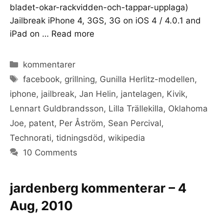
bladet-okar-rackvidden-och-tappar-upplaga)
Jailbreak iPhone 4, 3GS, 3G on iOS 4 / 4.0.1 and
iPad on …
Read more
Categories
kommentarer
Tags
facebook
,
grillning
,
Gunilla Herlitz-modellen
,
iphone
,
jailbreak
,
Jan Helin
,
jantelagen
,
Kivik
,
Lennart Guldbrandsson
,
Lilla Trällekilla
,
Oklahoma
Joe
,
patent
,
Per Åström
,
Sean Percival
,
Technorati
,
tidningsdöd
,
wikipedia
10 Comments
jardenberg kommenterar – 4
Aug, 2010