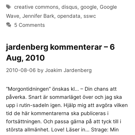
Tags
creative commons
,
disqus
,
google
,
Google
Wave
,
Jennifer Bark
,
opendata
,
sswc
5 Comments
jardenberg kommenterar – 6
Aug, 2010
2010-08-06
by
Joakim Jardenberg
”Morgontidningen” önskas kl… – Din chans att
påverka. Snart är sommarläget över och jag ska
upp i rutin-sadeln igen. Hjälp mig att avgöra vilken
tid de här kommentarerna ska publiceras i
fortsättningen. Och passa gärna på att tyck till i
största allmänhet. Love! Läser in… Strage: Min