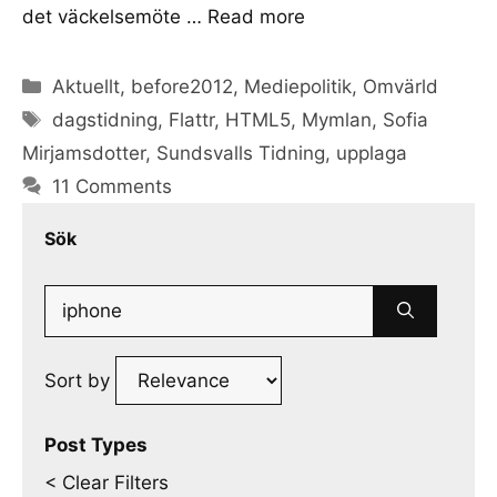
det väckelsemöte …
Read more
Categories
Aktuellt
,
before2012
,
Mediepolitik
,
Omvärld
Tags
dagstidning
,
Flattr
,
HTML5
,
Mymlan
,
Sofia
Mirjamsdotter
,
Sundsvalls Tidning
,
upplaga
11 Comments
Sök
Search
for:
Sort by
Post Types
< Clear Filters