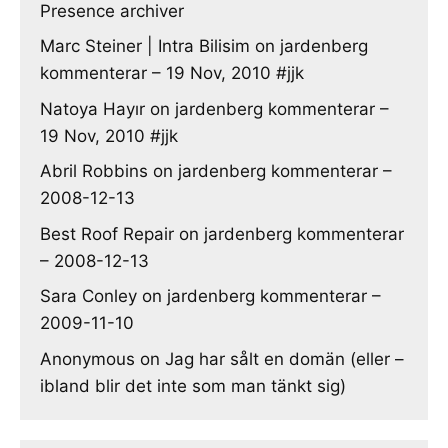
Presence archiver
Marc Steiner | Intra Bilisim
on
jardenberg
kommenterar – 19 Nov, 2010 #jjk
Natoya Hayır
on
jardenberg kommenterar –
19 Nov, 2010 #jjk
Abril Robbins
on
jardenberg kommenterar –
2008-12-13
Best Roof Repair
on
jardenberg kommenterar
– 2008-12-13
Sara Conley
on
jardenberg kommenterar –
2009-11-10
Anonymous
on
Jag har sålt en domän (eller –
ibland blir det inte som man tänkt sig)