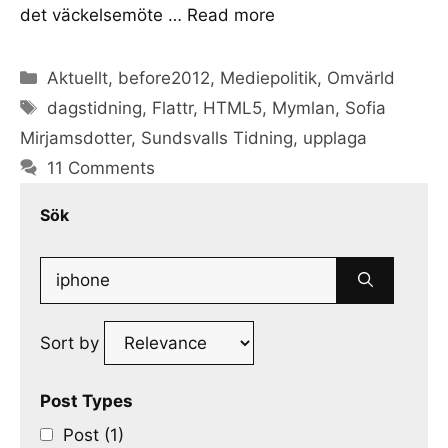
det väckelsemöte …
Read more
Categories
Aktuellt
,
before2012
,
Mediepolitik
,
Omvärld
Tags
dagstidning
,
Flattr
,
HTML5
,
Mymlan
,
Sofia
Mirjamsdotter
,
Sundsvalls Tidning
,
upplaga
11 Comments
Sök
Search
for:
Sort by
Post Types
Post (1)