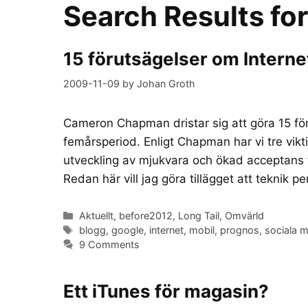
Search Results fo
15 förutsägelser om Interne
2009-11-09
by
Johan Groth
Cameron Chapman dristar sig att göra 15 f
femårsperiod. Enligt Chapman har vi tre vikt
utveckling av mjukvara och ökad acceptans f
Redan här vill jag göra tillägget att teknik pe
Categories
Aktuellt
,
before2012
,
Long Tail
,
Omvärld
Tags
blogg
,
google
,
internet
,
mobil
,
prognos
,
sociala m
9 Comments
Ett iTunes för magasin?