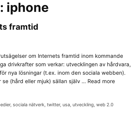
r:
iphone
ts framtid
örutsägelser om Internets framtid inom kommande
iga drivkrafter som verkar: utvecklingen av hårdvara,
ör nya lösningar (t.ex. inom den sociala webben).
r se (hård eller mjuk) sällan själv …
Read more
edier
,
sociala nätverk
,
twitter
,
usa
,
utveckling
,
web 2.0