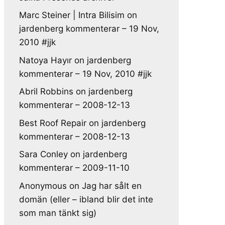
Marc Steiner | Intra Bilisim
on
jardenberg kommenterar – 19 Nov,
2010 #jjk
Natoya Hayır
on
jardenberg
kommenterar – 19 Nov, 2010 #jjk
Abril Robbins
on
jardenberg
kommenterar – 2008-12-13
Best Roof Repair
on
jardenberg
kommenterar – 2008-12-13
Sara Conley
on
jardenberg
kommenterar – 2009-11-10
Anonymous
on
Jag har sålt en
domän (eller – ibland blir det inte
som man tänkt sig)