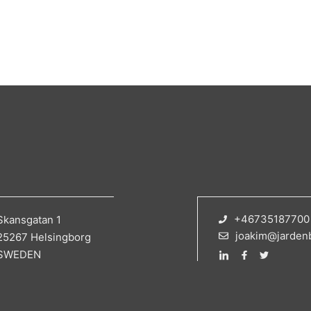
+46735187700
Skansgatan 1
joakim@jarden
25267 Helsingborg
SWEDEN