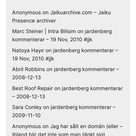
Anonymous
on
Jaikuarchive.com – Jaiku
Presence archiver
Marc Steiner | Intra Bilisim
on
jardenberg
kommenterar – 19 Nov, 2010 #jjk
Natoya Hayır
on
jardenberg kommenterar –
19 Nov, 2010 #jjk
Abril Robbins
on
jardenberg kommenterar –
2008-12-13
Best Roof Repair
on
jardenberg kommenterar
– 2008-12-13
Sara Conley
on
jardenberg kommenterar –
2009-11-10
Anonymous
on
Jag har sålt en domän (eller –
ibland blir det inte som man tänkt sig)