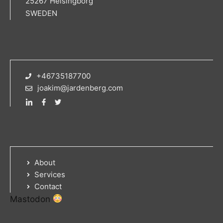
25267 Helsingborg
SWEDEN
+46735187700
joakim@jardenberg.com
About
Services
Contact
Mastodon