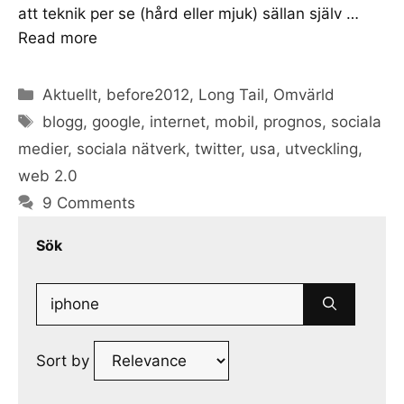
att teknik per se (hård eller mjuk) sällan själv …
Read more
Categories
Aktuellt
,
before2012
,
Long Tail
,
Omvärld
Tags
blogg
,
google
,
internet
,
mobil
,
prognos
,
sociala
medier
,
sociala nätverk
,
twitter
,
usa
,
utveckling
,
web 2.0
9 Comments
Sök
Search
for:
Sort by