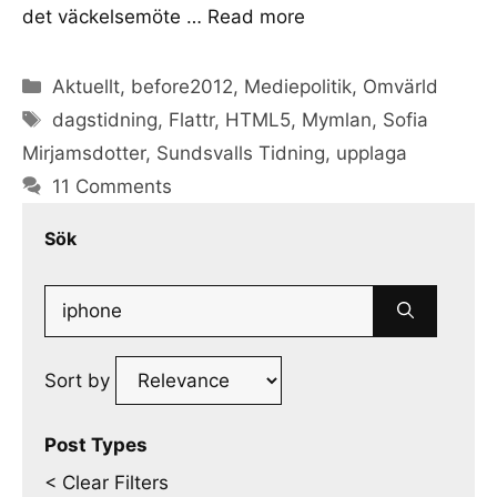
det väckelsemöte …
Read more
Categories
Aktuellt
,
before2012
,
Mediepolitik
,
Omvärld
Tags
dagstidning
,
Flattr
,
HTML5
,
Mymlan
,
Sofia
Mirjamsdotter
,
Sundsvalls Tidning
,
upplaga
11 Comments
Sök
Search
for:
Sort by
Post Types
< Clear Filters