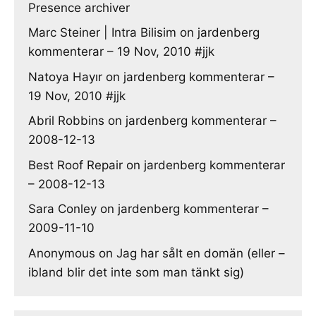
Presence archiver
Marc Steiner | Intra Bilisim
on
jardenberg
kommenterar – 19 Nov, 2010 #jjk
Natoya Hayır
on
jardenberg kommenterar –
19 Nov, 2010 #jjk
Abril Robbins
on
jardenberg kommenterar –
2008-12-13
Best Roof Repair
on
jardenberg kommenterar
– 2008-12-13
Sara Conley
on
jardenberg kommenterar –
2009-11-10
Anonymous
on
Jag har sålt en domän (eller –
ibland blir det inte som man tänkt sig)