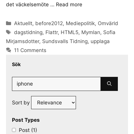
det väckelsemöte …
Read more
Categories
Aktuellt
,
before2012
,
Mediepolitik
,
Omvärld
Tags
dagstidning
,
Flattr
,
HTML5
,
Mymlan
,
Sofia
Mirjamsdotter
,
Sundsvalls Tidning
,
upplaga
11 Comments
Sök
Search
for:
Sort by
Post Types
Post (1)