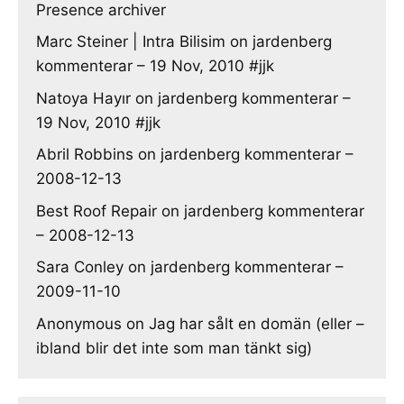
Presence archiver
Marc Steiner | Intra Bilisim
on
jardenberg
kommenterar – 19 Nov, 2010 #jjk
Natoya Hayır
on
jardenberg kommenterar –
19 Nov, 2010 #jjk
Abril Robbins
on
jardenberg kommenterar –
2008-12-13
Best Roof Repair
on
jardenberg kommenterar
– 2008-12-13
Sara Conley
on
jardenberg kommenterar –
2009-11-10
Anonymous
on
Jag har sålt en domän (eller –
ibland blir det inte som man tänkt sig)