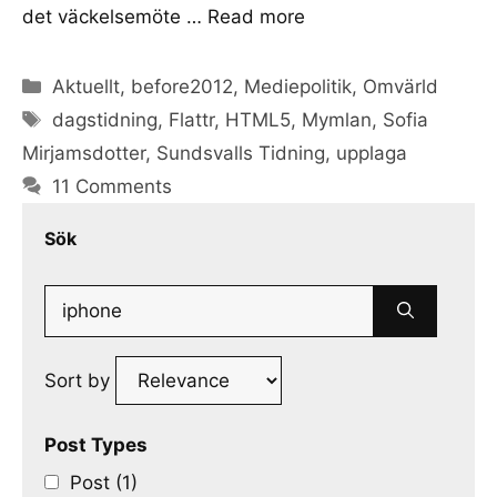
det väckelsemöte …
Read more
Categories
Aktuellt
,
before2012
,
Mediepolitik
,
Omvärld
Tags
dagstidning
,
Flattr
,
HTML5
,
Mymlan
,
Sofia
Mirjamsdotter
,
Sundsvalls Tidning
,
upplaga
11 Comments
Sök
Search
for:
Sort by
Post Types
Post (1)