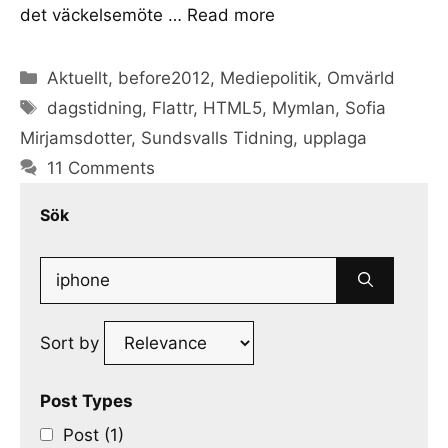
det väckelsemöte …
Read more
Categories
Aktuellt
,
before2012
,
Mediepolitik
,
Omvärld
Tags
dagstidning
,
Flattr
,
HTML5
,
Mymlan
,
Sofia
Mirjamsdotter
,
Sundsvalls Tidning
,
upplaga
11 Comments
Sök
Search
for:
Sort by
Post Types
Post (1)