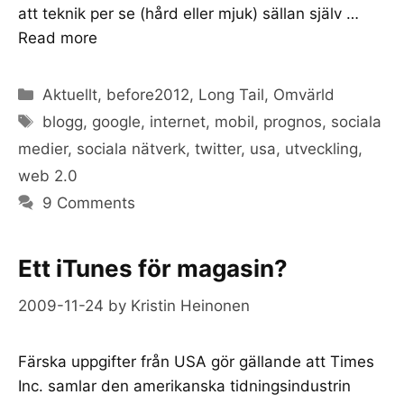
att teknik per se (hård eller mjuk) sällan själv …
Read more
Categories
Aktuellt
,
before2012
,
Long Tail
,
Omvärld
Tags
blogg
,
google
,
internet
,
mobil
,
prognos
,
sociala
medier
,
sociala nätverk
,
twitter
,
usa
,
utveckling
,
web 2.0
9 Comments
Ett iTunes för magasin?
2009-11-24
by
Kristin Heinonen
Färska uppgifter från USA gör gällande att Times
Inc. samlar den amerikanska tidningsindustrin