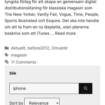
tyngsta förlag för att skapa en gemensam digital
distributionslösning för klassiska magasin som
The New Yorker, Vanity Fair, Vogue, Time, People,
Sports Illustrated och Esquire. Det ska inte handla
om att ta fram en ny läsplatta, utan planerna
beskrivs som ett iTunes …
Read more
Categories
Aktuellt
,
before2012
,
Omvärld
Tags
magasin
11 Comments
Sök
Search
for:
Sort by