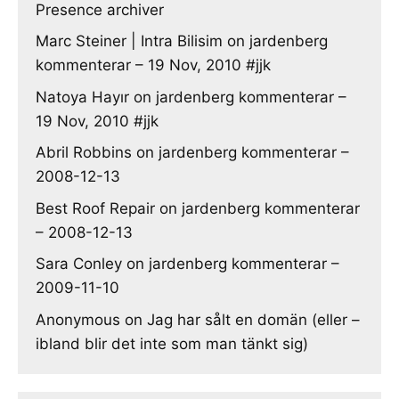
Presence archiver
Marc Steiner | Intra Bilisim
on
jardenberg
kommenterar – 19 Nov, 2010 #jjk
Natoya Hayır
on
jardenberg kommenterar –
19 Nov, 2010 #jjk
Abril Robbins
on
jardenberg kommenterar –
2008-12-13
Best Roof Repair
on
jardenberg kommenterar
– 2008-12-13
Sara Conley
on
jardenberg kommenterar –
2009-11-10
Anonymous
on
Jag har sålt en domän (eller –
ibland blir det inte som man tänkt sig)