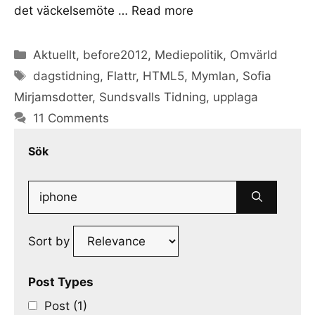
det väckelsemöte …
Read more
Categories
Aktuellt
,
before2012
,
Mediepolitik
,
Omvärld
Tags
dagstidning
,
Flattr
,
HTML5
,
Mymlan
,
Sofia
Mirjamsdotter
,
Sundsvalls Tidning
,
upplaga
11 Comments
Sök
Search
for:
Sort by
Post Types
Post (1)