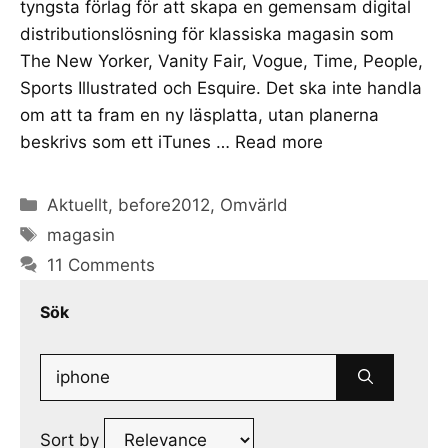
tyngsta förlag för att skapa en gemensam digital
distributionslösning för klassiska magasin som
The New Yorker, Vanity Fair, Vogue, Time, People,
Sports Illustrated och Esquire. Det ska inte handla
om att ta fram en ny läsplatta, utan planerna
beskrivs som ett iTunes …
Read more
Categories
Aktuellt
,
before2012
,
Omvärld
Tags
magasin
11 Comments
Sök
Search
for:
Sort by