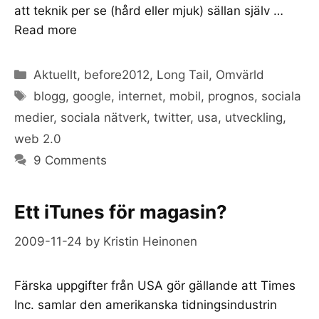
att teknik per se (hård eller mjuk) sällan själv …
Read more
Categories
Aktuellt
,
before2012
,
Long Tail
,
Omvärld
Tags
blogg
,
google
,
internet
,
mobil
,
prognos
,
sociala
medier
,
sociala nätverk
,
twitter
,
usa
,
utveckling
,
web 2.0
9 Comments
Ett iTunes för magasin?
2009-11-24
by
Kristin Heinonen
Färska uppgifter från USA gör gällande att Times
Inc. samlar den amerikanska tidningsindustrin