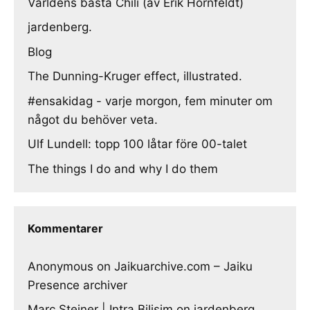
Världens bästa Chili (av Erik Hörnfeldt)
jardenberg.
Blog
The Dunning-Kruger effect, illustrated.
#ensakidag - varje morgon, fem minuter om
något du behöver veta.
Ulf Lundell: topp 100 låtar före 00-talet
The things I do and why I do them
Kommentarer
Anonymous
on
Jaikuarchive.com – Jaiku
Presence archiver
Marc Steiner | Intra Bilisim
on
jardenberg