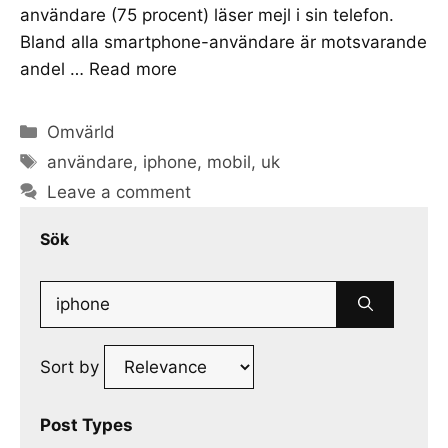
användare (75 procent) läser mejl i sin telefon.
Bland alla smartphone-användare är motsvarande
andel …
Read more
Categories
Omvärld
Tags
användare
,
iphone
,
mobil
,
uk
Leave a comment
Sök
Search
for:
Sort by
Post Types