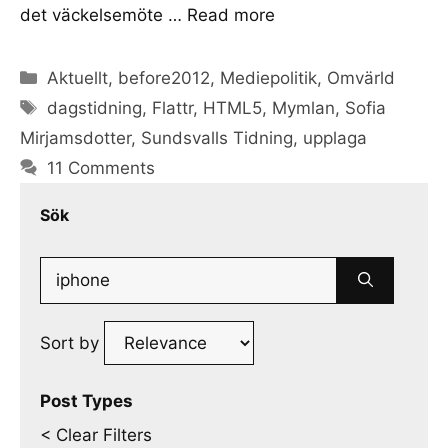
det väckelsemöte …
Read more
Categories
Aktuellt
,
before2012
,
Mediepolitik
,
Omvärld
Tags
dagstidning
,
Flattr
,
HTML5
,
Mymlan
,
Sofia
Mirjamsdotter
,
Sundsvalls Tidning
,
upplaga
11 Comments
Sök
Search
for:
Sort by
Post Types
< Clear Filters