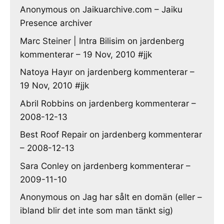
Anonymous
on
Jaikuarchive.com – Jaiku
Presence archiver
Marc Steiner | Intra Bilisim
on
jardenberg
kommenterar – 19 Nov, 2010 #jjk
Natoya Hayır
on
jardenberg kommenterar –
19 Nov, 2010 #jjk
Abril Robbins
on
jardenberg kommenterar –
2008-12-13
Best Roof Repair
on
jardenberg kommenterar
– 2008-12-13
Sara Conley
on
jardenberg kommenterar –
2009-11-10
Anonymous
on
Jag har sålt en domän (eller –
ibland blir det inte som man tänkt sig)