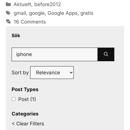
Categories
Aktuellt
,
before2012
Tags
gmail
,
google
,
Google Apps
,
gratis
16 Comments
Sök
Search
for:
Sort by
Post Types
Post (1)
Categories
< Clear Filters