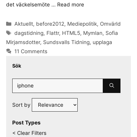
det väckelsemöte …
Read more
Categories
Aktuellt
,
before2012
,
Mediepolitik
,
Omvärld
Tags
dagstidning
,
Flattr
,
HTML5
,
Mymlan
,
Sofia
Mirjamsdotter
,
Sundsvalls Tidning
,
upplaga
11 Comments
Sök
Search
for:
Sort by
Post Types
< Clear Filters