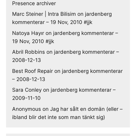
Presence archiver
Marc Steiner | Intra Bilisim
on
jardenberg
kommenterar – 19 Nov, 2010 #jjk
Natoya Hayır
on
jardenberg kommenterar –
19 Nov, 2010 #jjk
Abril Robbins
on
jardenberg kommenterar –
2008-12-13
Best Roof Repair
on
jardenberg kommenterar
– 2008-12-13
Sara Conley
on
jardenberg kommenterar –
2009-11-10
Anonymous
on
Jag har sålt en domän (eller –
ibland blir det inte som man tänkt sig)