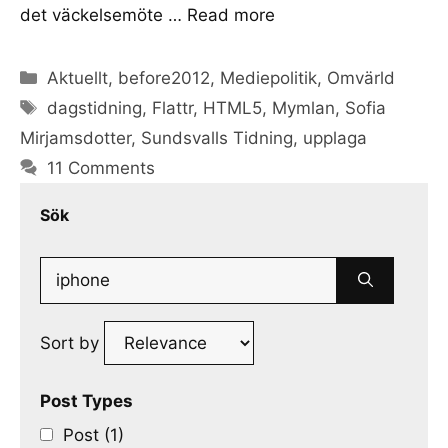
det väckelsemöte …
Read more
Categories
Aktuellt
,
before2012
,
Mediepolitik
,
Omvärld
Tags
dagstidning
,
Flattr
,
HTML5
,
Mymlan
,
Sofia
Mirjamsdotter
,
Sundsvalls Tidning
,
upplaga
11 Comments
Sök
Search
for:
Sort by
Post Types
Post (1)