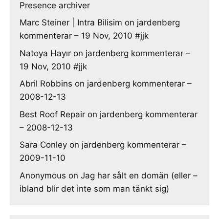
Presence archiver
Marc Steiner | Intra Bilisim
on
jardenberg
kommenterar – 19 Nov, 2010 #jjk
Natoya Hayır
on
jardenberg kommenterar –
19 Nov, 2010 #jjk
Abril Robbins
on
jardenberg kommenterar –
2008-12-13
Best Roof Repair
on
jardenberg kommenterar
– 2008-12-13
Sara Conley
on
jardenberg kommenterar –
2009-11-10
Anonymous
on
Jag har sålt en domän (eller –
ibland blir det inte som man tänkt sig)