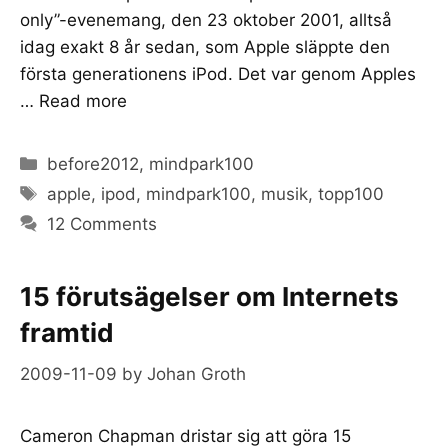
only”-evenemang, den 23 oktober 2001, alltså
idag exakt 8 år sedan, som Apple släppte den
första generationens iPod. Det var genom Apples
…
Read more
Categories
before2012
,
mindpark100
Tags
apple
,
ipod
,
mindpark100
,
musik
,
topp100
12 Comments
15 förutsägelser om Internets
framtid
2009-11-09
by
Johan Groth
Cameron Chapman dristar sig att göra 15