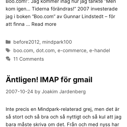
Boo.com!”. Jag kommer ihåg hur jag tänkte ”Men
kom igen… Tiderna förändras!” 2007 investerade
jag i boken “Boo.com” av Gunnar Lindstedt – för
att finna …
Read more
Categories
before2012
,
mindpark100
Tags
boo.com
,
dot.com
,
e-commerce
,
e-handel
11 Comments
Äntligen! IMAP för gmail
2007-10-24
by
Joakim Jardenberg
Inte precis en Mindpark-relaterad grej, men det är
så stort och så bra och så nyttigt och så kul att jag
bara måste skriva om det. Från och med nyss har