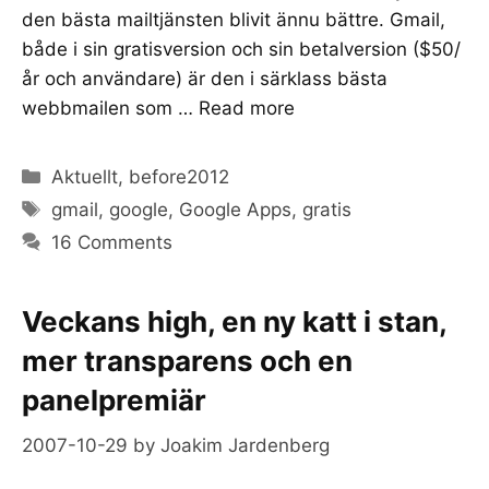
den bästa mailtjänsten blivit ännu bättre. Gmail,
både i sin gratisversion och sin betalversion ($50/
år och användare) är den i särklass bästa
webbmailen som …
Read more
Categories
Aktuellt
,
before2012
Tags
gmail
,
google
,
Google Apps
,
gratis
16 Comments
Veckans high, en ny katt i stan,
mer transparens och en
panelpremiär
2007-10-29
by
Joakim Jardenberg