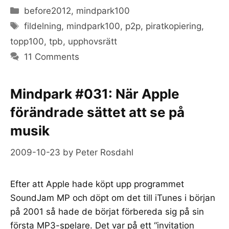
Categories
before2012
,
mindpark100
Tags
fildelning
,
mindpark100
,
p2p
,
piratkopiering
,
topp100
,
tpb
,
upphovsrätt
11 Comments
Mindpark #031: När Apple
förändrade sättet att se på
musik
2009-10-23
by
Peter Rosdahl
Efter att Apple hade köpt upp programmet
SoundJam MP och döpt om det till iTunes i början
på 2001 så hade de börjat förbereda sig på sin
första MP3-spelare. Det var på ett “invitation