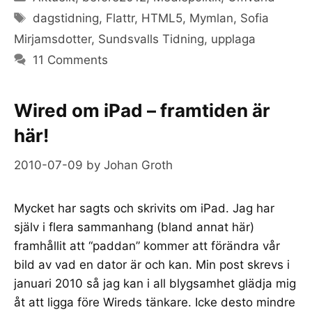
Tags
dagstidning
,
Flattr
,
HTML5
,
Mymlan
,
Sofia
Mirjamsdotter
,
Sundsvalls Tidning
,
upplaga
11 Comments
Wired om iPad – framtiden är
här!
2010-07-09
by
Johan Groth
Mycket har sagts och skrivits om iPad. Jag har
själv i flera sammanhang (bland annat här)
framhållit att “paddan” kommer att förändra vår
bild av vad en dator är och kan. Min post skrevs i
januari 2010 så jag kan i all blygsamhet glädja mig
åt att ligga före Wireds tänkare. Icke desto mindre