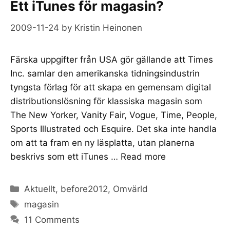
Ett iTunes för magasin?
2009-11-24
by
Kristin Heinonen
Färska uppgifter från USA gör gällande att Times
Inc. samlar den amerikanska tidningsindustrin
tyngsta förlag för att skapa en gemensam digital
distributionslösning för klassiska magasin som
The New Yorker, Vanity Fair, Vogue, Time, People,
Sports Illustrated och Esquire. Det ska inte handla
om att ta fram en ny läsplatta, utan planerna
beskrivs som ett iTunes …
Read more
Categories
Aktuellt
,
before2012
,
Omvärld
Tags
magasin
11 Comments