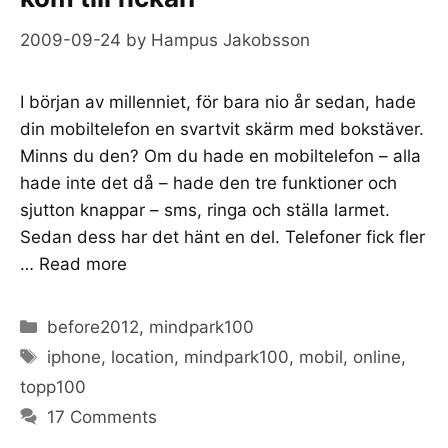
2009-09-24
by
Hampus Jakobsson
I början av millenniet, för bara nio år sedan, hade
din mobiltelefon en svartvit skärm med bokstäver.
Minns du den? Om du hade en mobiltelefon – alla
hade inte det då – hade den tre funktioner och
sjutton knappar – sms, ringa och ställa larmet.
Sedan dess har det hänt en del. Telefoner fick fler
…
Read more
Categories
before2012
,
mindpark100
Tags
iphone
,
location
,
mindpark100
,
mobil
,
online
,
topp100
17 Comments