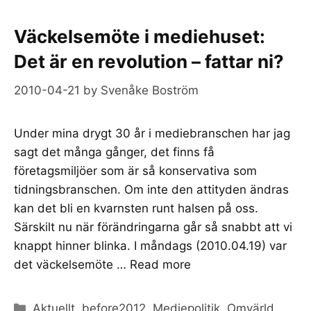
Väckelsemöte i mediehuset:
Det är en revolution – fattar ni?
2010-04-21
by
Svenåke Boström
Under mina drygt 30 år i mediebranschen har jag
sagt det många gånger, det finns få
företagsmiljöer som är så konservativa som
tidningsbranschen. Om inte den attityden ändras
kan det bli en kvarnsten runt halsen på oss.
Särskilt nu när förändringarna går så snabbt att vi
knappt hinner blinka. I måndags (2010.04.19) var
det väckelsemöte …
Read more
Categories
Aktuellt
,
before2012
,
Mediepolitik
,
Omvärld