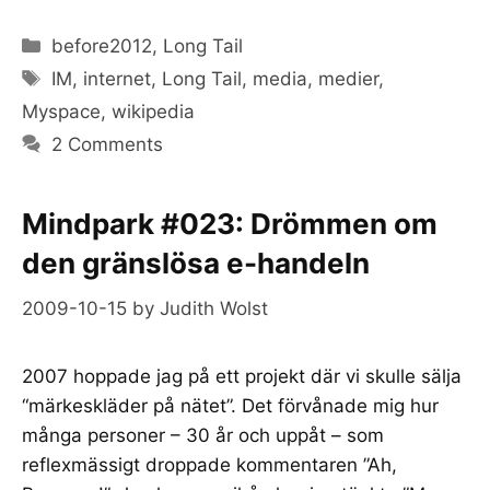
Categories
before2012
,
Long Tail
Tags
IM
,
internet
,
Long Tail
,
media
,
medier
,
Myspace
,
wikipedia
2 Comments
Mindpark #023: Drömmen om
den gränslösa e-handeln
2009-10-15
by
Judith Wolst
2007 hoppade jag på ett projekt där vi skulle sälja
“märkeskläder på nätet”. Det förvånade mig hur
många personer – 30 år och uppåt – som
reflexmässigt droppade kommentaren ”Ah,