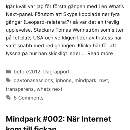
Igår kväll var jag för första gången med i en What’s
Next-panel. Förutom att Skype kopplade ner fyra
gånger (Leopard-relaterat?) så var det en trevlig
upplevelse. Stackars Tomas Wennström som sitter
på fel plats USA och verkligen lider av tristess har
varit snabb med redigeringen. Klicka här för att
lyssna på hur han skickligt leder …
Read more
Categories
before2012
,
Dagrapport
Tags
daytonasessions
,
iphone
,
mindpark
,
nwt
,
transparens
,
whats next
6 Comments
Mindpark #002: När Internet
kom till fickan