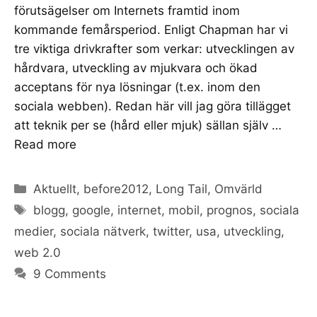
förutsägelser om Internets framtid inom
kommande femårsperiod. Enligt Chapman har vi
tre viktiga drivkrafter som verkar: utvecklingen av
hårdvara, utveckling av mjukvara och ökad
acceptans för nya lösningar (t.ex. inom den
sociala webben). Redan här vill jag göra tillägget
att teknik per se (hård eller mjuk) sällan själv …
Read more
Categories
Aktuellt
,
before2012
,
Long Tail
,
Omvärld
Tags
blogg
,
google
,
internet
,
mobil
,
prognos
,
sociala
medier
,
sociala nätverk
,
twitter
,
usa
,
utveckling
,
web 2.0
9 Comments