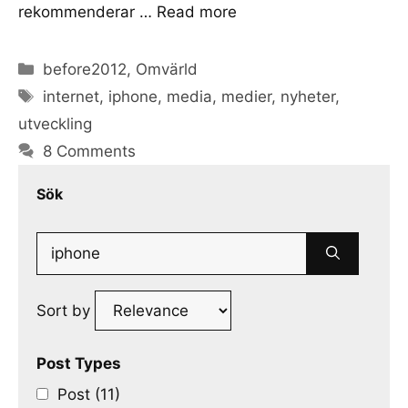
rekommenderar …
Read more
Categories
before2012
,
Omvärld
Tags
internet
,
iphone
,
media
,
medier
,
nyheter
,
utveckling
8 Comments
Sök
Search
for:
Sort by
Post Types
Post (11)