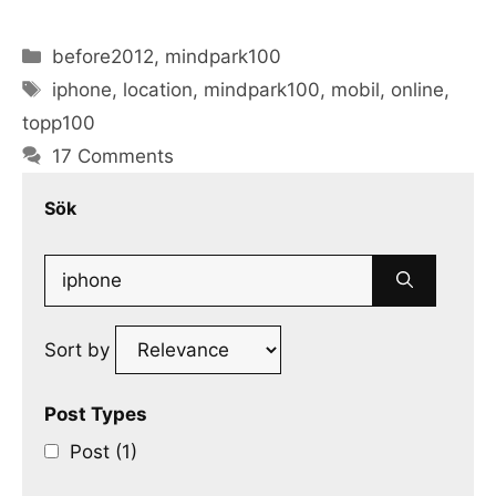
Categories
before2012
,
mindpark100
Tags
iphone
,
location
,
mindpark100
,
mobil
,
online
,
topp100
17 Comments
Sök
Search
for:
Sort by
Post Types
Post (1)