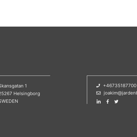
+46735187700
Skansgatan 1
joakim@jarden
25267 Helsingborg
SWEDEN