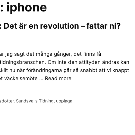
r:
iphone
et är en revolution – fattar ni?
r jag sagt det många gånger, det finns få
 tidningsbranschen. Om inte den attityden ändras kan
skilt nu när förändringarna går så snabbt att vi knappt
det väckelsemöte …
Read more
sdotter
,
Sundsvalls Tidning
,
upplaga