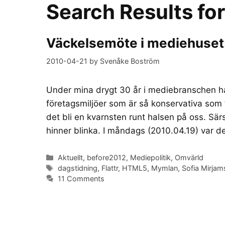
Search Results fo
Väckelsemöte i mediehuset: D
2010-04-21
by
Svenåke Boström
Under mina drygt 30 år i mediebranschen ha
företagsmiljöer som är så konservativa som
det bli en kvarnsten runt halsen på oss. Sär
hinner blinka. I måndags (2010.04.19) var 
Categories
Aktuellt
,
before2012
,
Mediepolitik
,
Omvärld
Tags
dagstidning
,
Flattr
,
HTML5
,
Mymlan
,
Sofia Mirjam
11 Comments