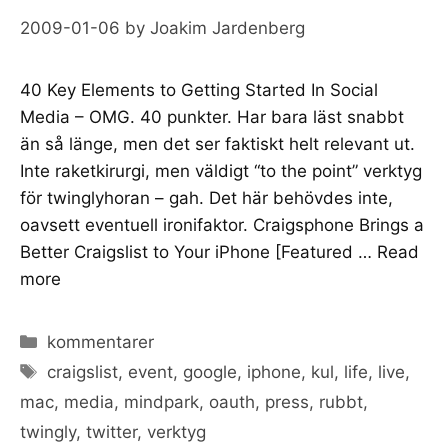
2009-01-06
by
Joakim Jardenberg
40 Key Elements to Getting Started In Social
Media – OMG. 40 punkter. Har bara läst snabbt
än så länge, men det ser faktiskt helt relevant ut.
Inte raketkirurgi, men väldigt “to the point” verktyg
för twinglyhoran – gah. Det här behövdes inte,
oavsett eventuell ironifaktor. Craigsphone Brings a
Better Craigslist to Your iPhone [Featured …
Read
more
Categories
kommentarer
Tags
craigslist
,
event
,
google
,
iphone
,
kul
,
life
,
live
,
mac
,
media
,
mindpark
,
oauth
,
press
,
rubbt
,
twingly
,
twitter
,
verktyg