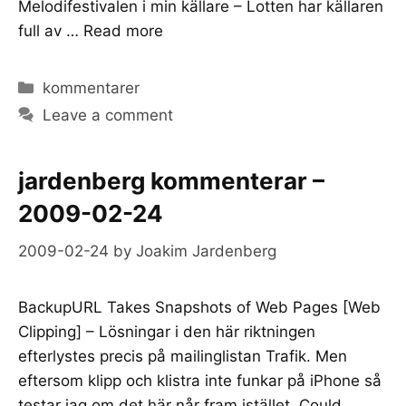
Melodifestivalen i min källare – Lotten har källaren
full av …
Read more
Categories
kommentarer
Leave a comment
jardenberg kommenterar –
2009-02-24
2009-02-24
by
Joakim Jardenberg
BackupURL Takes Snapshots of Web Pages [Web
Clipping] – Lösningar i den här riktningen
efterlystes precis på mailinglistan Trafik. Men
eftersom klipp och klistra inte funkar på iPhone så
testar jag om det här når fram istället. Could