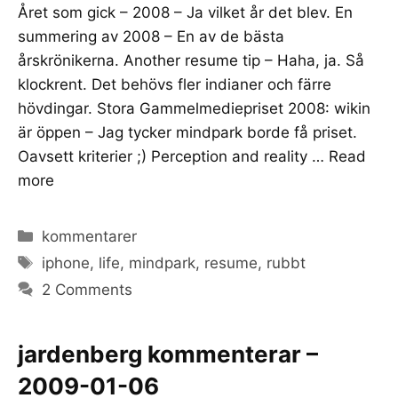
Året som gick – 2008 – Ja vilket år det blev. En
summering av 2008 – En av de bästa
årskrönikerna. Another resume tip – Haha, ja. Så
klockrent. Det behövs fler indianer och färre
hövdingar. Stora Gammelmediepriset 2008: wikin
är öppen – Jag tycker mindpark borde få priset.
Oavsett kriterier ;) Perception and reality …
Read
more
Categories
kommentarer
Tags
iphone
,
life
,
mindpark
,
resume
,
rubbt
2 Comments
jardenberg kommenterar –
2009-01-06