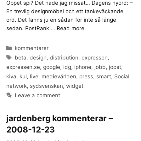
Öppet spi? Det hade jag missat… Dagens nyord: –
En trevlig designmöbel och ett tankeväckande
ord. Det fanns ju en sådan för inte så länge
sedan. PostRank …
Read more
Categories
kommentarer
Tags
beta
,
design
,
distribution
,
expressen
,
expressen.se
,
google
,
idg
,
iphone
,
jobb
,
joost
,
kiva
,
kul
,
live
,
medievärlden
,
press
,
smart
,
Social
network
,
sydsvenskan
,
widget
Leave a comment
jardenberg kommenterar –
2008-12-23