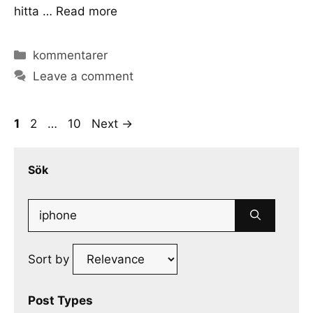
hitta …
Read more
Categories
kommentarer
Leave a comment
Page
Page
Page
1
2
…
10
Next
→
Sök
Search
for:
Sort by
Post Types