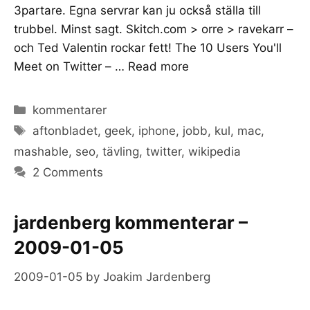
3partare. Egna servrar kan ju också ställa till
trubbel. Minst sagt. Skitch.com > orre > ravekarr –
och Ted Valentin rockar fett! The 10 Users You'll
Meet on Twitter – …
Read more
Categories
kommentarer
Tags
aftonbladet
,
geek
,
iphone
,
jobb
,
kul
,
mac
,
mashable
,
seo
,
tävling
,
twitter
,
wikipedia
2 Comments
jardenberg kommenterar –
2009-01-05
2009-01-05
by
Joakim Jardenberg