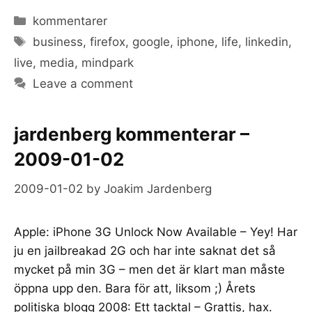
Categories
kommentarer
Tags
business
,
firefox
,
google
,
iphone
,
life
,
linkedin
,
live
,
media
,
mindpark
Leave a comment
jardenberg kommenterar –
2009-01-02
2009-01-02
by
Joakim Jardenberg
Apple: iPhone 3G Unlock Now Available – Yey! Har
ju en jailbreakad 2G och har inte saknat det så
mycket på min 3G – men det är klart man måste
öppna upp den. Bara för att, liksom ;) Årets
politiska blogg 2008: Ett tacktal – Grattis, hax.