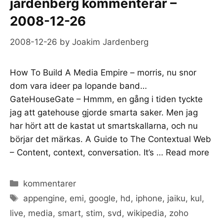
jardenberg kommenterar –
2008-12-26
2008-12-26
by
Joakim Jardenberg
How To Build A Media Empire – morris, nu snor
dom vara ideer pa lopande band…
GateHouseGate – Hmmm, en gång i tiden tyckte
jag att gatehouse gjorde smarta saker. Men jag
har hört att de kastat ut smartskallarna, och nu
börjar det märkas. A Guide to The Contextual Web
– Content, context, conversation. It’s …
Read more
Categories
kommentarer
Tags
appengine
,
emi
,
google
,
hd
,
iphone
,
jaiku
,
kul
,
live
,
media
,
smart
,
stim
,
svd
,
wikipedia
,
zoho