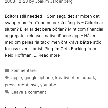
2008-12-23
by
Joakim Jardenberg
Editors still needed – Som sagt, det är mixen det
svänger om YouTube nu också i ång-tv – Cirkeln är
sluten? Eller är det bara början? Mint.com financial
aggregator releases native iPhone app – Håller
med om pelles “ja tack” men öht krävs bättre stöd
för oss svenskar isf. Ping.fm Gets Backing from
Reid Hoffman, …
Read more
Categories
kommentarer
Tags
apple
,
google
,
iphone
,
kreativitet
,
mindpark
,
press
,
rubbt
,
svd
,
youtube
Leave a comment