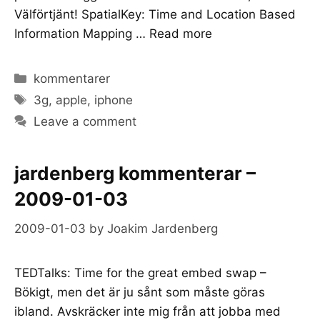
Välförtjänt! SpatialKey: Time and Location Based
Information Mapping …
Read more
Categories
kommentarer
Tags
3g
,
apple
,
iphone
Leave a comment
jardenberg kommenterar –
2009-01-03
2009-01-03
by
Joakim Jardenberg
TEDTalks: Time for the great embed swap –
Bökigt, men det är ju sånt som måste göras
ibland. Avskräcker inte mig från att jobba med