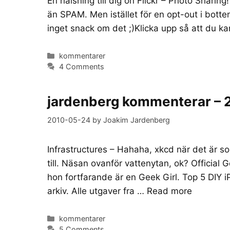
En hälsning till dig on Flickr – Photo Sharin
än SPAM. Men istället för en opt-out i botten
inget snack om det ;)Klicka upp så att du ka
Categories
kommentarer
4 Comments
jardenberg kommenterar – 
2010-05-24
by
Joakim Jardenberg
Infrastructures – Hahaha, xkcd när det är so
till. Näsan ovanför vattenytan, ok? Official
hon fortfarande är en Geek Girl. Top 5 DIY 
arkiv. Alle utgaver fra …
Read more
Categories
kommentarer
5 Comments