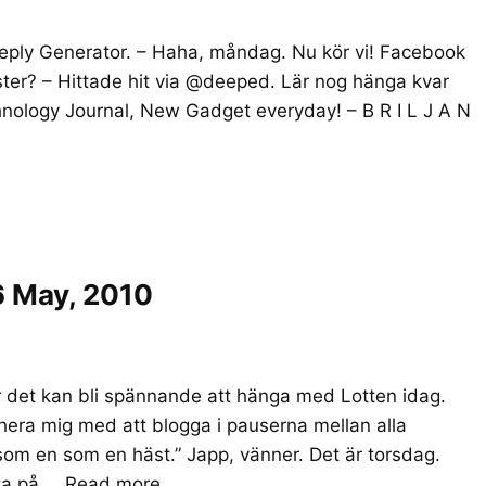
eply Generator. – Haha, måndag. Nu kör vi! Facebook
er? – Hittade hit via @deeped. Lär nog hänga kvar
hnology Journal, New Gadget everyday! – B R I L J A N
6 May, 2010
r det kan bli spännande att hänga med Lotten idag.
rahera mig med att blogga i pauserna mellan alla
som en som en häst.” Japp, vänner. Det är torsdag.
tta på …
Read more