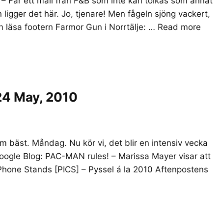
g! – Får ett mail från F&B som inte kan tolkas som annat
 ligger det här. Jo, tjenare! Men fågeln sjöng vackert,
n läsa footern Farmor Gun i Norrtälje: …
Read more
24 May, 2010
m bäst. Måndag. Nu kör vi, det blir en intensiv vecka
 Google Blog: PAC-MAN rules! – Marissa Mayer visar att
iPhone Stands [PICS] – Pyssel á la 2010 Aftenpostens