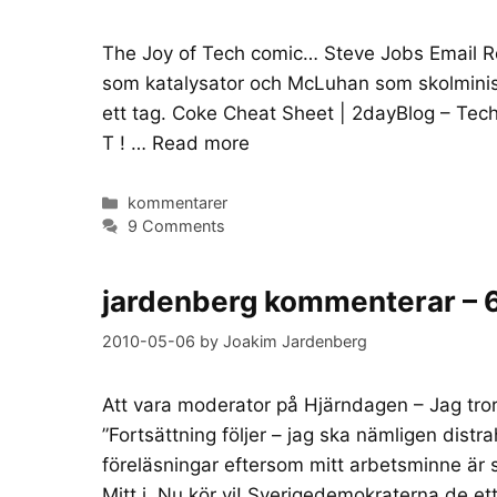
The Joy of Tech comic… Steve Jobs Email R
som katalysator och McLuhan som skolminist
ett tag. Coke Cheat Sheet | 2dayBlog – Tec
T ! …
Read more
Categories
kommentarer
9 Comments
jardenberg kommenterar – 
2010-05-06
by
Joakim Jardenberg
Att vara moderator på Hjärndagen – Jag tro
”Fortsättning följer – jag ska nämligen dist
föreläsningar eftersom mitt arbetsminne är 
Mitt i. Nu kör vi! Sverigedemokraterna.de e