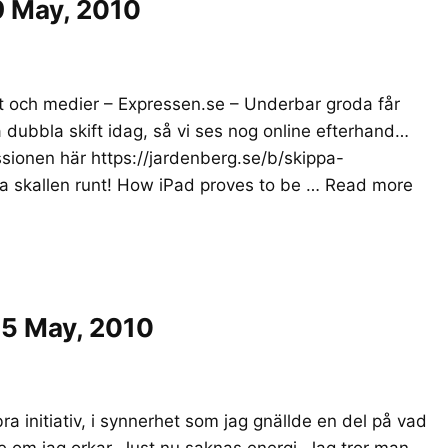
9 May, 2010
t och medier – Expressen.se – Underbar groda får
dubbla skift idag, så vi ses nog online efterhand…
ussionen här https://jardenberg.se/b/skippa-
a skallen runt! How iPad proves to be …
Read more
15 May, 2010
ra initiativ, i synnerhet som jag gnällde en del på vad
te om jag orkar. Just nu saknas energi. Jag tror man