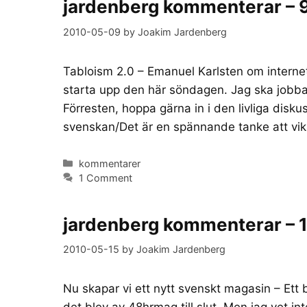
jardenberg kommenterar – 
2010-05-09
by
Joakim Jardenberg
Tabloism 2.0 – Emanuel Karlsten om interne
starta upp den här söndagen. Jag ska jobba 
Förresten, hoppa gärna in i den livliga disk
svenskan/Det är en spännande tanke att vik
Categories
kommentarer
1 Comment
jardenberg kommenterar – 
2010-05-15
by
Joakim Jardenberg
Nu skapar vi ett nytt svenskt magasin – Ett b
det blev av 48hrmag till slut. Men jag vet in