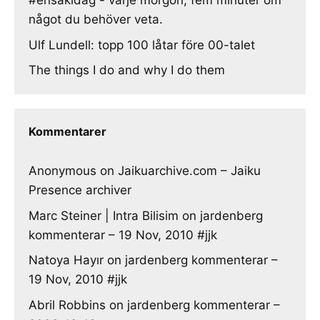
#ensakidag - varje morgon, fem minuter om
något du behöver veta.
Ulf Lundell: topp 100 låtar före 00-talet
The things I do and why I do them
Kommentarer
Anonymous
on
Jaikuarchive.com – Jaiku
Presence archiver
Marc Steiner | Intra Bilisim
on
jardenberg
kommenterar – 19 Nov, 2010 #jjk
Natoya Hayır
on
jardenberg kommenterar –
19 Nov, 2010 #jjk
Abril Robbins
on
jardenberg kommenterar –