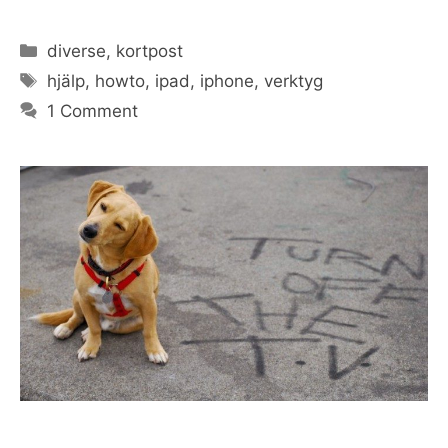
Categories
diverse
,
kortpost
Tags
hjälp
,
howto
,
ipad
,
iphone
,
verktyg
1 Comment