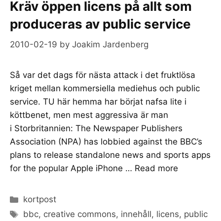
Kräv öppen licens på allt som
produceras av public service
2010-02-19
by
Joakim Jardenberg
Så var det dags för nästa attack i det fruktlösa
kriget mellan kommersiella mediehus och public
service. TU här hemma har börjat nafsa lite i
köttbenet, men mest aggressiva är man
i Storbritannien: The Newspaper Publishers
Association (NPA) has lobbied against the BBC’s
plans to release standalone news and sports apps
for the popular Apple iPhone …
Read more
Categories
kortpost
Tags
bbc
,
creative commons
,
innehåll
,
licens
,
public