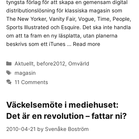
tyngsta förlag för att skapa en gemensam digital
distributionslösning för klassiska magasin som
The New Yorker, Vanity Fair, Vogue, Time, People,
Sports Illustrated och Esquire. Det ska inte handla
om att ta fram en ny läsplatta, utan planerna
beskrivs som ett iTunes …
Read more
Categories
Aktuellt
,
before2012
,
Omvärld
Tags
magasin
11 Comments
Väckelsemöte i mediehuset:
Det är en revolution – fattar ni?
2010-04-21
by
Svenåke Boström