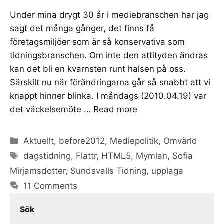
Under mina drygt 30 år i mediebranschen har jag
sagt det många gånger, det finns få
företagsmiljöer som är så konservativa som
tidningsbranschen. Om inte den attityden ändras
kan det bli en kvarnsten runt halsen på oss.
Särskilt nu när förändringarna går så snabbt att vi
knappt hinner blinka. I måndags (2010.04.19) var
det väckelsemöte …
Read more
Categories
Aktuellt
,
before2012
,
Mediepolitik
,
Omvärld
Tags
dagstidning
,
Flattr
,
HTML5
,
Mymlan
,
Sofia
Mirjamsdotter
,
Sundsvalls Tidning
,
upplaga
11 Comments
Sök