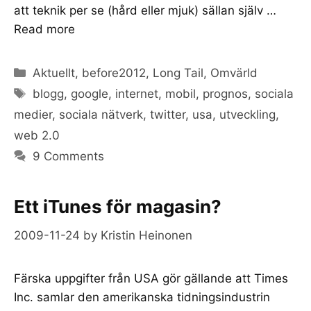
att teknik per se (hård eller mjuk) sällan själv …
Read more
Categories
Aktuellt
,
before2012
,
Long Tail
,
Omvärld
Tags
blogg
,
google
,
internet
,
mobil
,
prognos
,
sociala
medier
,
sociala nätverk
,
twitter
,
usa
,
utveckling
,
web 2.0
9 Comments
Ett iTunes för magasin?
2009-11-24
by
Kristin Heinonen
Färska uppgifter från USA gör gällande att Times
Inc. samlar den amerikanska tidningsindustrin