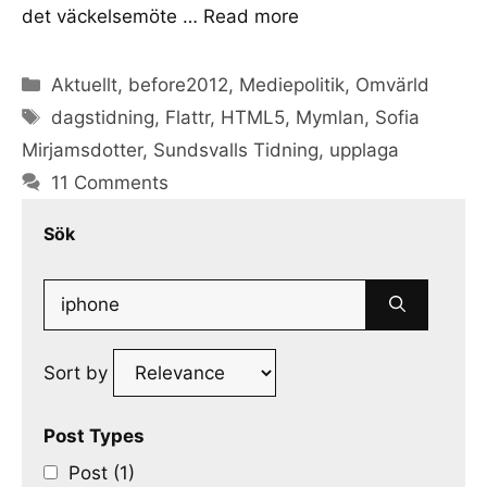
det väckelsemöte …
Read more
Categories
Aktuellt
,
before2012
,
Mediepolitik
,
Omvärld
Tags
dagstidning
,
Flattr
,
HTML5
,
Mymlan
,
Sofia
Mirjamsdotter
,
Sundsvalls Tidning
,
upplaga
11 Comments
Sök
Search
for:
Sort by
Post Types
Post (1)