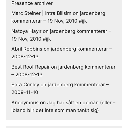
Presence archiver
Marc Steiner | Intra Bilisim
on
jardenberg
kommenterar – 19 Nov, 2010 #jjk
Natoya Hayır
on
jardenberg kommenterar –
19 Nov, 2010 #jjk
Abril Robbins
on
jardenberg kommenterar –
2008-12-13
Best Roof Repair
on
jardenberg kommenterar
– 2008-12-13
Sara Conley
on
jardenberg kommenterar –
2009-11-10
Anonymous
on
Jag har sålt en domän (eller –
ibland blir det inte som man tänkt sig)