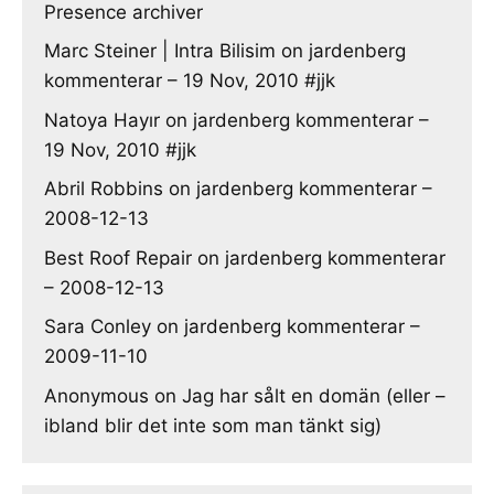
Presence archiver
Marc Steiner | Intra Bilisim
on
jardenberg
kommenterar – 19 Nov, 2010 #jjk
Natoya Hayır
on
jardenberg kommenterar –
19 Nov, 2010 #jjk
Abril Robbins
on
jardenberg kommenterar –
2008-12-13
Best Roof Repair
on
jardenberg kommenterar
– 2008-12-13
Sara Conley
on
jardenberg kommenterar –
2009-11-10
Anonymous
on
Jag har sålt en domän (eller –
ibland blir det inte som man tänkt sig)