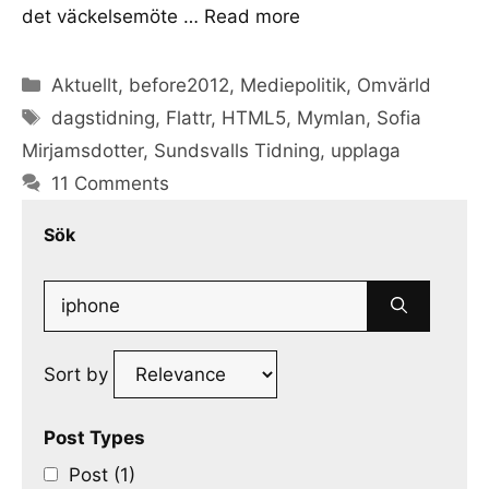
det väckelsemöte …
Read more
Categories
Aktuellt
,
before2012
,
Mediepolitik
,
Omvärld
Tags
dagstidning
,
Flattr
,
HTML5
,
Mymlan
,
Sofia
Mirjamsdotter
,
Sundsvalls Tidning
,
upplaga
11 Comments
Sök
Search
for:
Sort by
Post Types
Post (1)