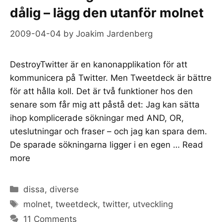
dålig – lägg den utanför molnet
2009-04-04
by
Joakim Jardenberg
DestroyTwitter är en kanonapplikation för att
kommunicera på Twitter. Men Tweetdeck är bättre
för att hålla koll. Det är två funktioner hos den
senare som får mig att påstå det: Jag kan sätta
ihop komplicerade sökningar med AND, OR,
uteslutningar och fraser – och jag kan spara dem.
De sparade sökningarna ligger i en egen …
Read
more
Categories
dissa
,
diverse
Tags
molnet
,
tweetdeck
,
twitter
,
utveckling
11 Comments