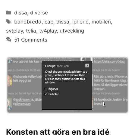
Categories
dissa
,
diverse
Tags
bandbredd
,
cap
,
dissa
,
iphone
,
mobilen
,
svtplay
,
telia
,
tv4play
,
utveckling
51 Comments
Konsten att göra en bra idé