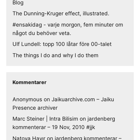
Blog
The Dunning-Kruger effect, illustrated.
#ensakidag - varje morgon, fem minuter om
något du behöver veta.
Ulf Lundell: topp 100 låtar före 00-talet
The things I do and why I do them
Kommentarer
Anonymous
on
Jaikuarchive.com – Jaiku
Presence archiver
Marc Steiner | Intra Bilisim
on
jardenberg
kommenterar – 19 Nov, 2010 #jjk
Natoya Hayır
on
jardenberg kommenterar –