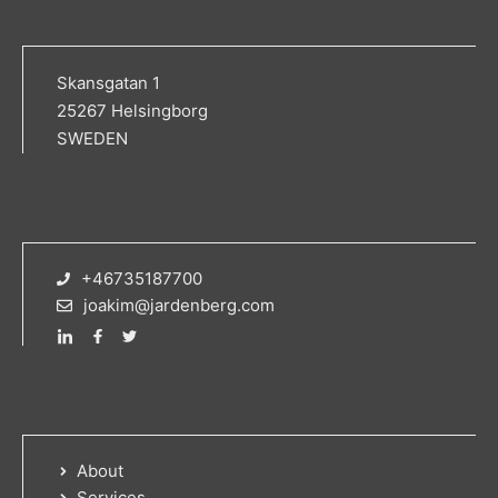
Skansgatan 1
25267 Helsingborg
SWEDEN
+46735187700
joakim@jardenberg.com
About
Services