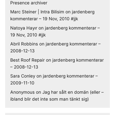
Presence archiver
Marc Steiner | Intra Bilisim
on
jardenberg
kommenterar – 19 Nov, 2010 #jjk
Natoya Hayır
on
jardenberg kommenterar –
19 Nov, 2010 #jjk
Abril Robbins
on
jardenberg kommenterar –
2008-12-13
Best Roof Repair
on
jardenberg kommenterar
– 2008-12-13
Sara Conley
on
jardenberg kommenterar –
2009-11-10
Anonymous
on
Jag har sålt en domän (eller –
ibland blir det inte som man tänkt sig)