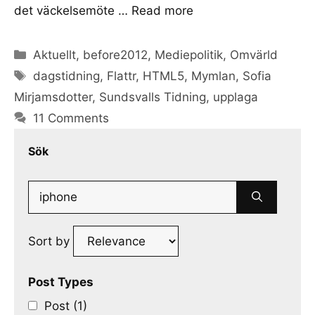
det väckelsemöte …
Read more
Categories
Aktuellt
,
before2012
,
Mediepolitik
,
Omvärld
Tags
dagstidning
,
Flattr
,
HTML5
,
Mymlan
,
Sofia
Mirjamsdotter
,
Sundsvalls Tidning
,
upplaga
11 Comments
Sök
Search
for:
Sort by
Post Types
Post (1)