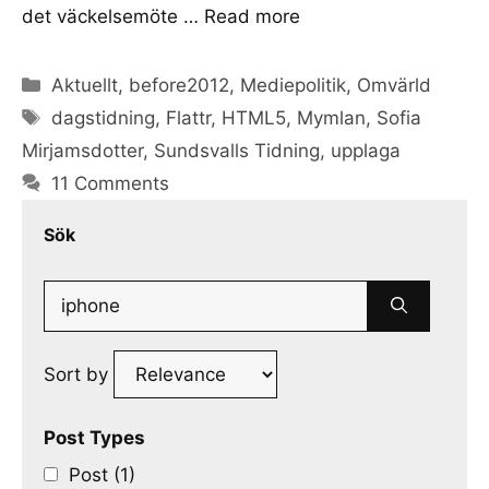
det väckelsemöte …
Read more
Categories
Aktuellt
,
before2012
,
Mediepolitik
,
Omvärld
Tags
dagstidning
,
Flattr
,
HTML5
,
Mymlan
,
Sofia
Mirjamsdotter
,
Sundsvalls Tidning
,
upplaga
11 Comments
Sök
Search
for:
Sort by
Post Types
Post (1)