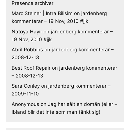
Presence archiver
Marc Steiner | Intra Bilisim
on
jardenberg
kommenterar – 19 Nov, 2010 #jjk
Natoya Hayır
on
jardenberg kommenterar –
19 Nov, 2010 #jjk
Abril Robbins
on
jardenberg kommenterar –
2008-12-13
Best Roof Repair
on
jardenberg kommenterar
– 2008-12-13
Sara Conley
on
jardenberg kommenterar –
2009-11-10
Anonymous
on
Jag har sålt en domän (eller –
ibland blir det inte som man tänkt sig)