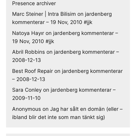
Presence archiver
Marc Steiner | Intra Bilisim
on
jardenberg
kommenterar – 19 Nov, 2010 #jjk
Natoya Hayır
on
jardenberg kommenterar –
19 Nov, 2010 #jjk
Abril Robbins
on
jardenberg kommenterar –
2008-12-13
Best Roof Repair
on
jardenberg kommenterar
– 2008-12-13
Sara Conley
on
jardenberg kommenterar –
2009-11-10
Anonymous
on
Jag har sålt en domän (eller –
ibland blir det inte som man tänkt sig)