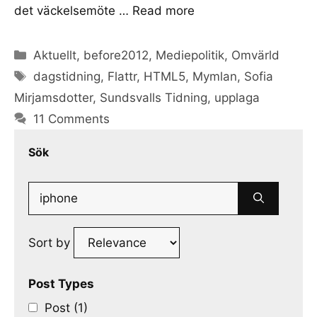
det väckelsemöte …
Read more
Categories
Aktuellt
,
before2012
,
Mediepolitik
,
Omvärld
Tags
dagstidning
,
Flattr
,
HTML5
,
Mymlan
,
Sofia
Mirjamsdotter
,
Sundsvalls Tidning
,
upplaga
11 Comments
Sök
Search
for:
Sort by
Post Types
Post (1)