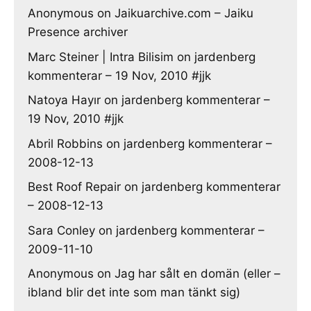
Anonymous
on
Jaikuarchive.com – Jaiku
Presence archiver
Marc Steiner | Intra Bilisim
on
jardenberg
kommenterar – 19 Nov, 2010 #jjk
Natoya Hayır
on
jardenberg kommenterar –
19 Nov, 2010 #jjk
Abril Robbins
on
jardenberg kommenterar –
2008-12-13
Best Roof Repair
on
jardenberg kommenterar
– 2008-12-13
Sara Conley
on
jardenberg kommenterar –
2009-11-10
Anonymous
on
Jag har sålt en domän (eller –
ibland blir det inte som man tänkt sig)