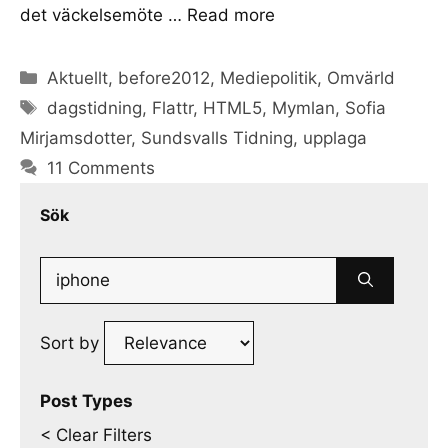
det väckelsemöte …
Read more
Categories
Aktuellt
,
before2012
,
Mediepolitik
,
Omvärld
Tags
dagstidning
,
Flattr
,
HTML5
,
Mymlan
,
Sofia
Mirjamsdotter
,
Sundsvalls Tidning
,
upplaga
11 Comments
Sök
Search
for:
Sort by
Post Types
< Clear Filters