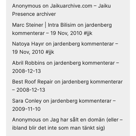
Anonymous
on
Jaikuarchive.com – Jaiku
Presence archiver
Marc Steiner | Intra Bilisim
on
jardenberg
kommenterar – 19 Nov, 2010 #jjk
Natoya Hayır
on
jardenberg kommenterar –
19 Nov, 2010 #jjk
Abril Robbins
on
jardenberg kommenterar –
2008-12-13
Best Roof Repair
on
jardenberg kommenterar
– 2008-12-13
Sara Conley
on
jardenberg kommenterar –
2009-11-10
Anonymous
on
Jag har sålt en domän (eller –
ibland blir det inte som man tänkt sig)