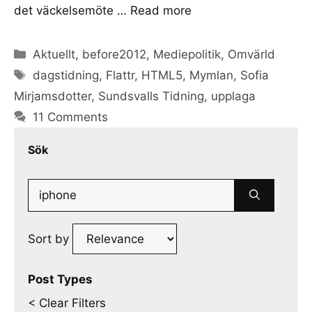
det väckelsemöte …
Read more
Categories
Aktuellt
,
before2012
,
Mediepolitik
,
Omvärld
Tags
dagstidning
,
Flattr
,
HTML5
,
Mymlan
,
Sofia
Mirjamsdotter
,
Sundsvalls Tidning
,
upplaga
11 Comments
Sök
Search
for:
Sort by
Post Types
< Clear Filters