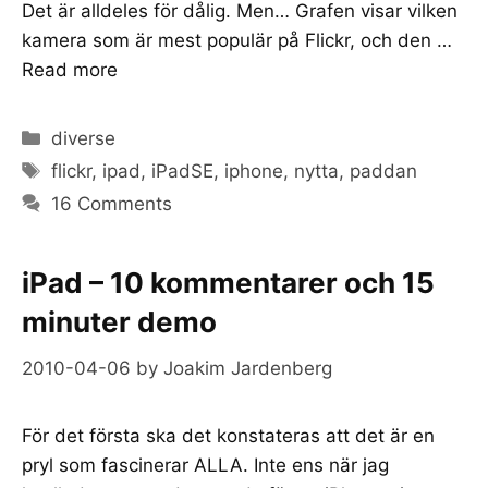
Det är alldeles för dålig. Men… Grafen visar vilken
kamera som är mest populär på Flickr, och den …
Read more
Categories
diverse
Tags
flickr
,
ipad
,
iPadSE
,
iphone
,
nytta
,
paddan
16 Comments
iPad – 10 kommentarer och 15
minuter demo
2010-04-06
by
Joakim Jardenberg
För det första ska det konstateras att det är en
pryl som fascinerar ALLA. Inte ens när jag