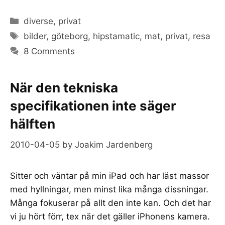
Categories
diverse
,
privat
Tags
bilder
,
göteborg
,
hipstamatic
,
mat
,
privat
,
resa
8 Comments
När den tekniska
specifikationen inte säger
hälften
2010-04-05
by
Joakim Jardenberg
Sitter och väntar på min iPad och har läst massor
med hyllningar, men minst lika många dissningar.
Många fokuserar på allt den inte kan. Och det har
vi ju hört förr, tex när det gäller iPhonens kamera.