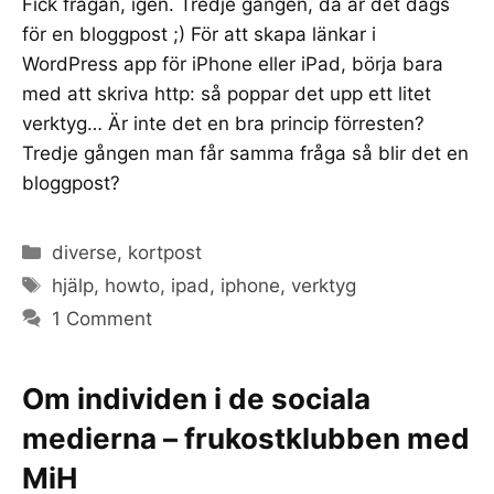
Fick frågan, igen. Tredje gången, då är det dags
för en bloggpost ;) För att skapa länkar i
WordPress app för iPhone eller iPad, börja bara
med att skriva http: så poppar det upp ett litet
verktyg… Är inte det en bra princip förresten?
Tredje gången man får samma fråga så blir det en
bloggpost?
Categories
diverse
,
kortpost
Tags
hjälp
,
howto
,
ipad
,
iphone
,
verktyg
1 Comment
Om individen i de sociala
medierna – frukostklubben med
MiH