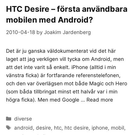
HTC Desire – första användbara
mobilen med Android?
2010-04-18
by
Joakim Jardenberg
Det är ju ganska väldokumenterat vid det här
laget att jag verkligen vill tycka om Android, men
att det inte varit så enkelt. iPhone (alltid i min
vänstra ficka) är fortfarande referenstelefonen,
och den var överlägsen mot både Magic och Hero
(som båda tillbringat minst ett halvår var i min
högra ficka). Men med Google …
Read more
Categories
diverse
Tags
android
,
desire
,
htc
,
htc desire
,
iphone
,
mobil
,