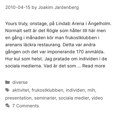
2010-04-15
by
Joakim Jardenberg
Yours truly, onstage, på Lindab Arena i Ängelholm.
Normalt sett är det Rögle som håller till här men
en gång i månaden kör man frukostklubben i
arenans läckra restaurang. Detta var andra
gången och det var imponerande 170 anmälda.
Hur kul som helst. Jag pratade om individen i de
sociala medierna. Vad är det som …
Read more
Categories
diverse
Tags
aktivitet
,
frukostklubben
,
individen
,
mih
,
presentation
,
seminarier
,
sociala medier
,
video
7 Comments