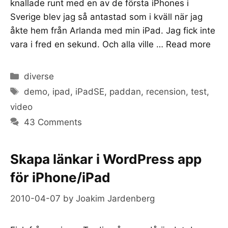
knallade runt med en av de första iPhones i
Sverige blev jag så antastad som i kväll när jag
åkte hem från Arlanda med min iPad. Jag fick inte
vara i fred en sekund. Och alla ville …
Read more
Categories
diverse
Tags
demo
,
ipad
,
iPadSE
,
paddan
,
recension
,
test
,
video
43 Comments
Skapa länkar i WordPress app
för iPhone/iPad
2010-04-07
by
Joakim Jardenberg