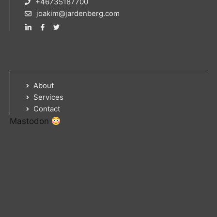
+46735187700
joakim@jardenberg.com
About
Services
Contact
Mastodon