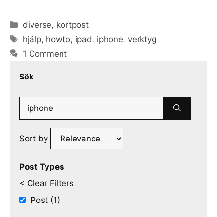
Categories
diverse
,
kortpost
Tags
hjälp
,
howto
,
ipad
,
iphone
,
verktyg
1 Comment
Sök
Search
for:
Sort by
Post Types
< Clear Filters
Post (1)